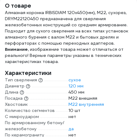
DIDUDL30022
О товаре
Алмазная коронка IRBISDIAM 120x450(мм), М22, сухорез,
DRYМ22120450 предназначена для сверления
железобетонных конструкций со средним армирование.
Подходит для сухого сверления на всех типах установок
алмазного бурения с валом М22 и бытовых дрелях и
перфораторах с помощью переходных адаптеров.
Внимание,
изображение товара может отличаться от
реального! Верные параметры указаны в технических
характеристиках товара.
Характеристики
Тип сверления
сухое
Диаметр
120 мм
Длина
450 мм
Посадка
М22 внешняя
Хвостовик
М22 внутренняя
Количество сегментов
10 шт
С микроударом
нет
По армированному бетону/
железобетону
да
По керамограниту
нет