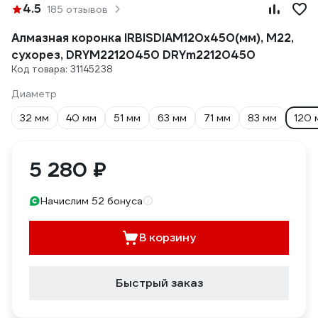
4.5
185 отзывов
Алмазная коронка IRBISDIAM120x450(мм), М22,
сухорез, DRYМ22120450 DRYm22120450
Код товара: 31145238
Диаметр
32 мм
40 мм
51 мм
63 мм
71 мм
83 мм
120 
5 280 ₽
Начислим 52 бонуса
В корзину
Быстрый заказ