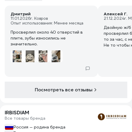
Дмитрий
Алексей Г.
11.01.2026
г. Ковров
21.12.2024
г. 
Опыт использования: Менее месяца
Двойную ж/б 
Просверлил около 40 отверстий в
просверлил б
плите, зубы износились не
то за час, с
значительно.
Не то чтобы 
бодренько. Г
направление 
в отверстии,
Сверлил с п
перфоратора
IRBISDIAM SDS
31145280, есл
Посмотреть все отзывы
Труднее всег
коронку в ст
шаблон из гв
проблему.
IRBISDIAM
Все товары бренда
Россия — родина бренда