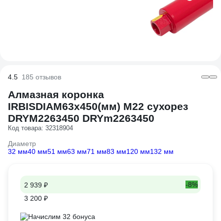
4.5
185 отзывов
Алмазная коронка
IRBISDIAM63x450(мм) М22 сухорез
DRYМ2263450 DRYm2263450
Код товара: 32318904
Диаметр
32 мм
40 мм
51 мм
63 мм
71 мм
83 мм
120 мм
132 мм
-8%
2 939 ₽
3 200 ₽
Начислим 32 бонуса