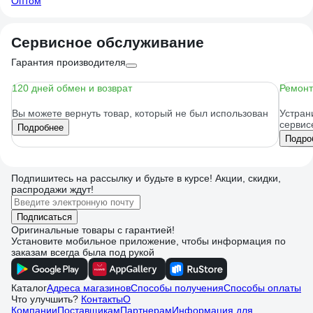
Оптом
Сервисное обслуживание
Гарантия производителя
120 дней обмен и возврат
Ремонт
Вы можете вернуть товар, который не был использован
Устран
сервис
Подробнее
Подро
Подпишитесь
на рассылку
и будьте в курсе! Акции, скидки,
распродажи ждут!
Подписаться
Оригинальные товары с гарантией!
Установите мобильное приложение, чтобы информация по
заказам всегда была под рукой
Каталог
Адреса магазинов
Способы получения
Способы оплаты
Что улучшить?
Контакты
О
Компании
Поставщикам
Партнерам
Информация для