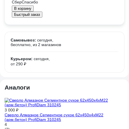
В корзину
Быстрый заказ
Самовывоз:
сегодня,
бесплатно
, из 2 магазинов
Курьером:
сегодня,
от 290 ₽
Аналоги
3 000 ₽
3 
Сверло Алмазное Сегментное сухое 62x450x4хM22
Ал
(арм.бетон) ProfiDiam 310245
D
4
4.