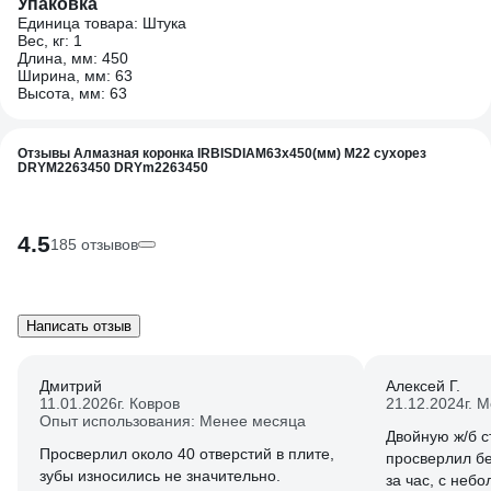
Упаковка
Единица товара: Штука
Вес, кг: 1
Длина, мм: 450
Ширина, мм: 63
Высота, мм: 63
Отзывы Алмазная коронка IRBISDIAM63x450(мм) М22 сухорез
DRYМ2263450 DRYm2263450
4.5
185 отзывов
Написать отзыв
Дмитрий
Алексей Г.
11.01.2026
г. Ковров
21.12.2024
г. 
Опыт использования: Менее месяца
Двойную ж/б с
Просверлил около 40 отверстий в плите,
просверлил бе
зубы износились не значительно.
за час, с неб