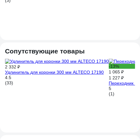
(3)
(1
Сопутствующие товары
-13%
2 332 ₽
1 065 ₽
Удлинитель для коронки 300 мм ALTECO 17190
4.5
1 227 ₽
(33)
Переходник KU
5
(1)