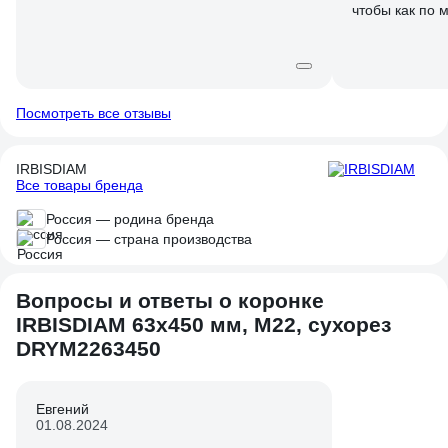
чтобы как по 
бодренько. Гл
направление и
отверстии, чт
Сверлил с по
перфоратора 
Посмотреть все отзывы
IRBISDIAM SDS
31145280, есл
IRBISDIAM
Труднее всего
Все товары бренда
стену, наспех
10мм решил э
Россия — родина бренда
Россия — страна производства
Вопросы и ответы о коронке
IRBISDIAM 63x450 мм, М22, сухорез
DRYМ2263450
Евгений
01.08.2024