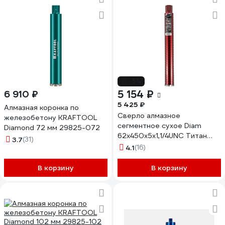
-5%
5 154 ₽
6 910 ₽
5 425 ₽
Алмазная коронка по
Сверло алмазное
железобетону KRAFTOOL
сегментное сухое Diam
Diamond 72 мм 29825-072
62x450х5x1,1/4UNC Титан
3.7
(31)
ХИТ серия Экстра (арм.
4.1
(16)
бетон) 313033
В корзину
В корзину