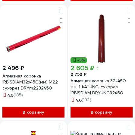
-5%
2 605 ₽
2 496 ₽
2 752 ₽
Алмазная коронка
Алмазная коронка 32x450
IRBISDIAM32x450(мм) М22
мм, 1 1/4" UNC, сухорез
сухорез DRYm2232450
IRBISDIAM DRYUNC32450
4.5
(185)
4.6
(192)
В корзину
В корзину