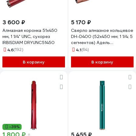
3 600 ₽
5 170 ₽
Алмазная коронка 51x450
Сверло алмазное кольцевое
мм, 1 1/4" UNC, сухорез
DH-D400 (52х450 мм; 1 1/4; 5
IRBISDIAM DRYUNC51450
сегментов) Адель
ДУУ00005868
4.6
(192)
4.1
(64)
В корзину
В корзину
-39%
1 800 ₽
5 455 ₽