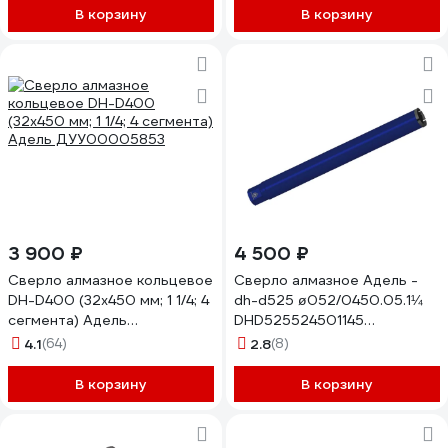
В корзину
В корзину
3 900 ₽
4 500 ₽
Сверло алмазное кольцевое
Сверло алмазное Адель -
DH-D400 (32х450 мм; 1 1/4; 4
dh-d525 ø052/0450.05.1¼
сегмента) Адель
DHD525524501145
ДУУ00005853
AVRDHD525524501146
4.1
(64)
2.8
(8)
В корзину
В корзину