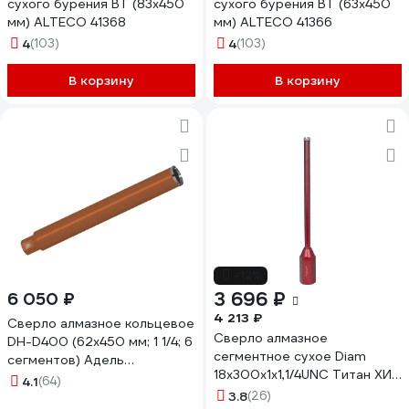
сухого бурения BT (83х450
сухого бурения BT (63х450
мм) ALTECO 41368
мм) ALTECO 41366
4
(103)
4
(103)
В корзину
В корзину
-12%
3 696 ₽
6 050 ₽
4 213 ₽
Сверло алмазное кольцевое
Сверло алмазное
DH-D400 (62х450 мм; 1 1/4; 6
сегментное сухое Diam
сегментов) Адель
18x300х1x1,1/4UNC Титан ХИТ
ДУУ00005948
4.1
(64)
серия Экстра (арм. бетон)
3.8
(26)