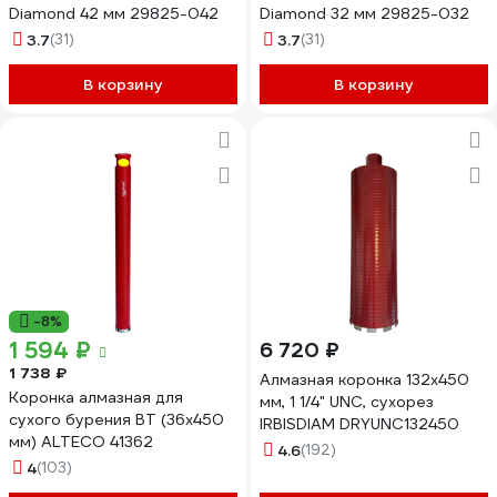
Diamond 42 мм 29825-042
Diamond 32 мм 29825-032
3.7
(31)
3.7
(31)
В корзину
В корзину
-8%
1 594 ₽
6 720 ₽
1 738 ₽
Алмазная коронка 132x450
Коронка алмазная для
мм, 1 1/4" UNC, сухорез
сухого бурения BT (36х450
IRBISDIAM DRYUNC132450
мм) ALTECO 41362
4.6
(192)
4
(103)