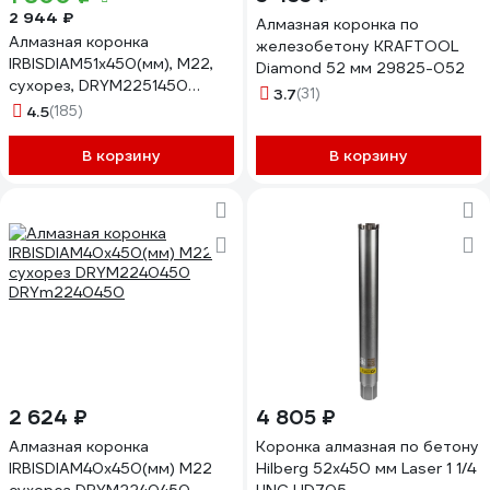
2 944 ₽
Алмазная коронка по
Алмазная коронка
железобетону KRAFTOOL
IRBISDIAM51x450(мм), М22,
Diamond 52 мм 29825-052
сухорез, DRYМ2251450
3.7
(31)
DRYm2251450
4.5
(185)
В корзину
В корзину
2 624 ₽
4 805 ₽
Алмазная коронка
Коронка алмазная по бетону
IRBISDIAM40x450(мм) М22
Hilberg 52x450 мм Laser 1 1/4