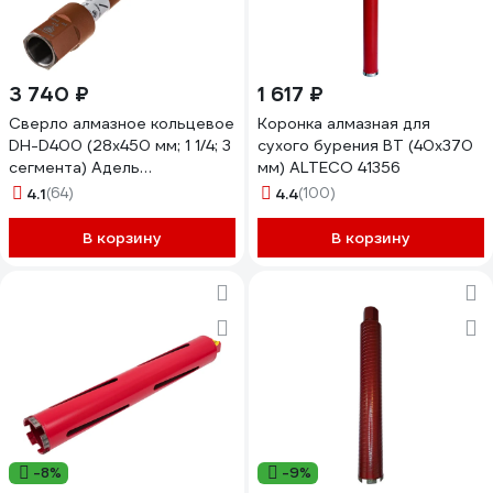
3 740 ₽
1 617 ₽
Сверло алмазное кольцевое
Коронка алмазная для
DH-D400 (28х450 мм; 1 1/4; 3
сухого бурения BT (40х370
сегмента) Адель
мм) ALTECO 41356
ДУУ00007914
4.1
(64)
4.4
(100)
В корзину
В корзину
-8%
-9%