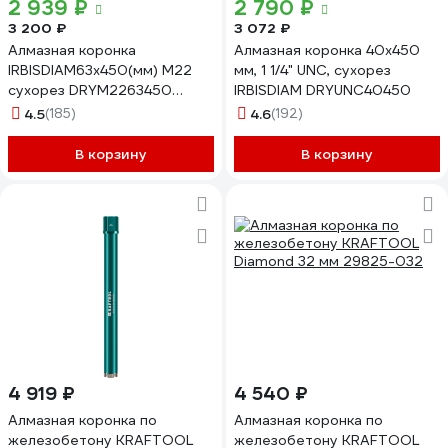
2 939 ₽
2 790 ₽
3 200 ₽
3 072 ₽
Алмазная коронка
Алмазная коронка 40x450
IRBISDIAM63x450(мм) М22
мм, 1 1/4" UNC, сухорез
сухорез DRYМ2263450
IRBISDIAM DRYUNC40450
DRYm2263450
4.5
(185)
4.6
(192)
В корзину
В корзину
4 919 ₽
4 540 ₽
Алмазная коронка по
Алмазная коронка по
железобетону KRAFTOOL
железобетону KRAFTOOL