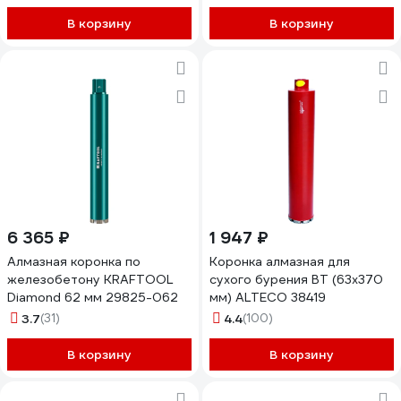
313018
В корзину
В корзину
6 365 ₽
1 947 ₽
Алмазная коронка по
Коронка алмазная для
железобетону KRAFTOOL
сухого бурения BT (63х370
Diamond 62 мм 29825-062
мм) ALTECO 38419
3.7
(31)
4.4
(100)
В корзину
В корзину