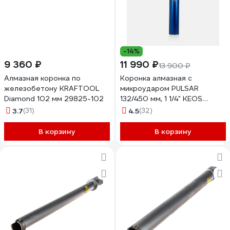
-14%
9 360 ₽
11 990 ₽
13 900 ₽
Алмазная коронка по
Коронка алмазная с
железобетону KRAFTOOL
микроударом PULSAR
Diamond 102 мм 29825-102
132/450 мм, 1 1/4" KEOS
DCL132.450
3.7
(31)
4.5
(32)
В корзину
В корзину