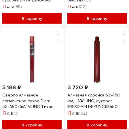
сухорез DRYМ2240450
UNC HD705
DRYm2240450
4.5
(185)
4.1
(102)
В корзину
В корзину
5 188 ₽
3 720 ₽
Сверло алмазное
Алмазная коронка 63x450
сегментное сухое Diam
мм, 1 1/4" UNC, сухорез
52x450х4x1,1/4UNC Титан
IRBISDIAM DRYUNC63450
ХИТ серия Экстра (арм.
4.1
(16)
4.6
(192)
бетон) 313031
В корзину
В корзину