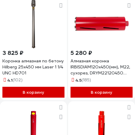
3 825 ₽
5 280 ₽
Коронка алмазная по бетону
Алмазная коронка
Hilberg 25x450 мм Laser 1 1/4
IRBISDIAM120x450(мм), М22,
UNC HD701
сухорез, DRYМ22120450
DRYm22120450
4.1
(102)
4.5
(185)
В корзину
В корзину