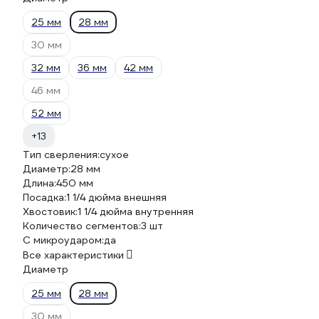
25 мм
28 мм
30 мм
32 мм
36 мм
42 мм
46 мм
52 мм
+13
Тип сверления:
сухое
Диаметр:
28 мм
Длина:
450 мм
Посадка:
1 1/4 дюйма внешняя
Хвостовик:
1 1/4 дюйма внутренняя
Количество сегментов:
3 шт
С микроударом:
да
Все характеристики
Диаметр
25 мм
28 мм
30 мм