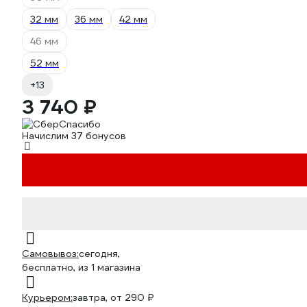
32 мм
36 мм
42 мм
46 мм
52 мм
+13
3 740 ₽
Начислим 37 бонусов
Самовывоз:
сегодня,
бесплатно
, из 1 магазина
Курьером:
завтра,
от 290 ₽