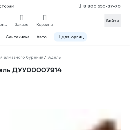
8 800 550-37-70
сторам
Войти
Сравнение
Заказы
Корзина
Сантехника
Авто
Для юрлиц
я алмазного бурения
Адель
/
Адель ДУУ00007914