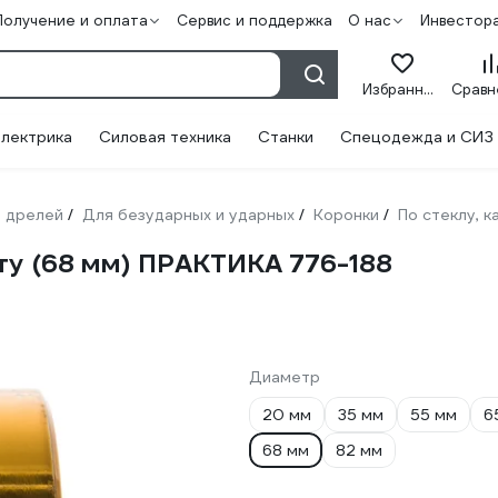
Получение и оплата
Сервис и поддержка
О нас
Инвестор
Избранное
лектрика
Силовая техника
Станки
Спецодежда и СИЗ
 дрелей
Для безударных и ударных
Коронки
По стеклу, 
/
/
/
ту (68 мм) ПРАКТИКА 776-188
Диаметр
20 мм
35 мм
55 мм
6
68 мм
82 мм