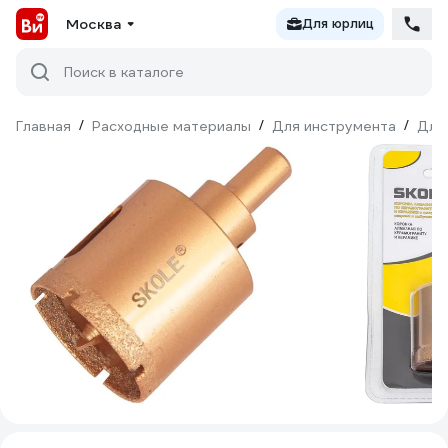
Москва
Для юрлиц
Поиск в каталоге
Главная
/
Расходные материалы
/
Для инструмента
/
Для