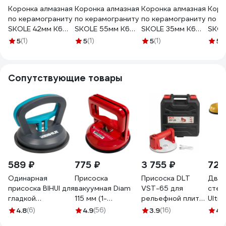
Коронка алмазная
Коронка алмазная
Коронка алмазная
Коро
по керамограниту
по керамограниту
по керамограниту
по к
SKOLE 42мм K6
SKOLE 55мм K6
SKOLE 35мм K6
SKOL
042077
055077
035077
040
5
(1)
5
(1)
5
(1)
5
(1
Сопутствующие товары
589 ₽
775 ₽
3 755 ₽
725
Одинарная
Присоска
Присоска DLT
Двой
присоска BIHUI для
вакуумная Diam
VST-65 для
стек
гладкой
115 мм (1-
рельефной плитки
Ultim
поверхности
чашечная) 600114
с АВТО
плас
4.8
(6)
4.9
(56)
3.9
(16)
4.
SCSP4
подкачкой, 6