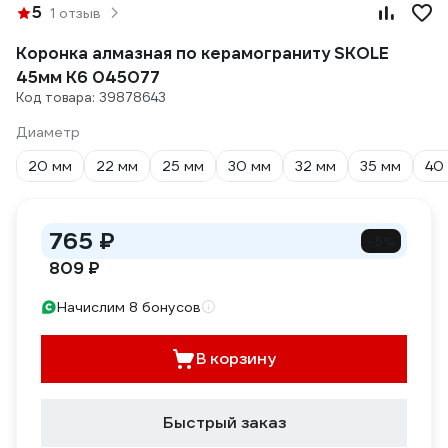
5
1 отзыв
Коронка алмазная по керамограниту SKOLE
45мм K6 045077
Код товара: 39878643
Диаметр
20 мм
22 мм
25 мм
30 мм
32 мм
35 мм
40
765 ₽
-5%
809 ₽
Начислим 8 бонусов
В корзину
Быстрый заказ