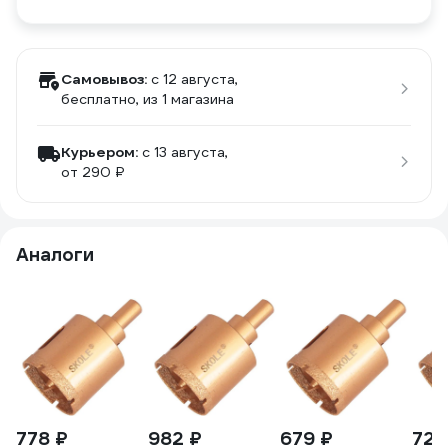
Самовывоз:
c 12 августа,
бесплатно
, из 1 магазина
Курьером:
c 13 августа,
от 290 ₽
Аналоги
778 ₽
982 ₽
679 ₽
723