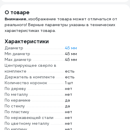
дюймов 1944
О товаре
Внимание,
изображение товара может отличаться от
реального! Верные параметры указаны в технических
характеристиках товара.
Характеристики
Диаметр
45 мм
Min диаметр
45 мм
Max диаметр
45 мм
Центрирующее сверло в
комплекте
есть
Держатель в комплекте
есть
Количество коронок
1 шт
По дереву
нет
По металлу
нет
По керамике
да
По стеклу
да
По пластику
нет
По нержавеющей стали
нет
По цветному металлу
нет
По кирпичу
нет