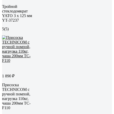
Тройной
стеклодомкрат
YATO 3 x 125 мм
YT-37237
5
(5)
1 890 ₽
Присоска
TECHNICOM с
ручной помпой,
нагрузка 110кг,
чаша 200мм TC-
F110