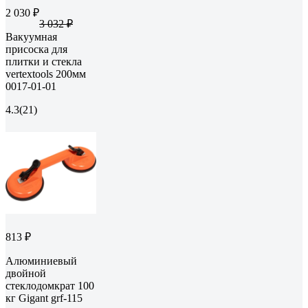
2 030 ₽
3 032 ₽
Вакуумная
присоска для
плитки и стекла
vertextools 200мм
0017-01-01
4.3
(21)
813 ₽
Алюминиевый
двойной
стеклодомкрат 100
кг Gigant grf-115