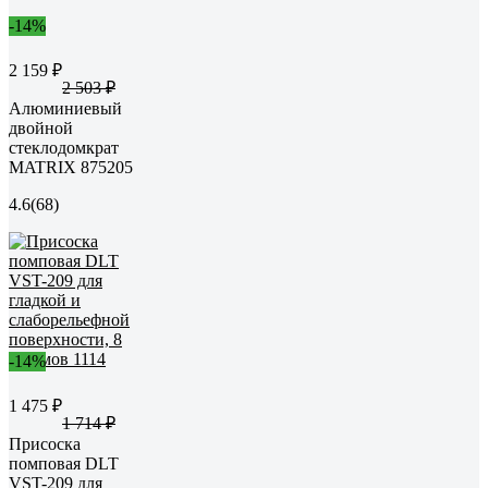
-14%
2 159 ₽
2 503 ₽
Алюминиевый
двойной
стеклодомкрат
MATRIX 875205
4.6
(68)
-14%
1 475 ₽
1 714 ₽
Присоска
помповая DLT
VST-209 для