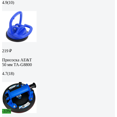
4.9
(10)
219 ₽
Присоска AE&T
50 мм TA-G8800
4.7
(18)
-33%