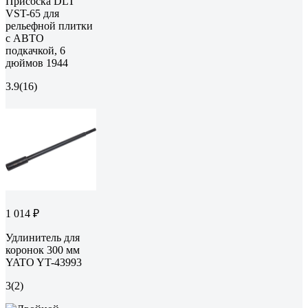
Присоска DLT
VST-65 для
рельефной плитки
с АВТО
подкачкой, 6
дюймов 1944
3.9
(16)
1 014 ₽
Удлинитель для
коронок 300 мм
YATO YT-43993
3
(2)