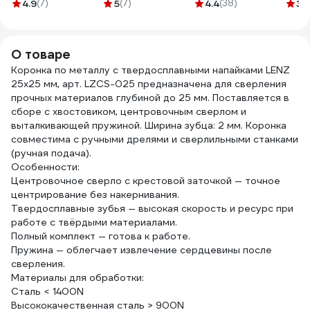
76804-05
коро
4.9
(7)
5
(7)
4.4
(38)
3.
2953
О товаре
Коронка по металлу с твердосплавными напайками LENZ
25х25 мм, арт. LZCS-025 предназначена для сверления
прочных материалов глубиной до 25 мм. Поставляется в
сборе с хвостовиком, центровочным сверлом и
выталкивающей пружиной. Ширина зубца: 2 мм. Коронка
совместима с ручными дрелями и сверлильными станками
(ручная подача).
Особенности:
Центровочное сверло с крестовой заточкой — точное
центрирование без накернивания.
Твердосплавные зубья — высокая скорость и ресурс при
работе с твёрдыми материалами.
Полный комплект — готова к работе.
Пружина — облегчает извлечение сердцевины после
сверления.
Материалы для обработки:
Сталь < 1400N
Высококачественная сталь > 900N