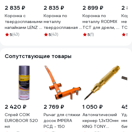
2 835 ₽
2 835 ₽
2 899 ₽
2 8
Коронка с
Коронка по
Коронка по
Коро
твердосплавными
металлу
металлу RODMIX
мета
напайками LENZ в
твердосплавная с
ТСТ для дрели, ц/
ТСТ 
сборе 26х25 мм
центрирующим
х 27х25 мм
х 26
5
(43)
5
(43)
5
(1)
5
(1
LZCS-026
сверлом LENZ
1330272510
1330
27х25 мм LZCS-
027
Сопутствующие товары
2 420 ₽
2 769 ₽
1 050 ₽
453
Спрей СОЖ
Рычаг для стяжки
Автоматический
Удли
EUROBOOR 520
досок IMPERA
кернер 1,3x130мм
мм) 
мл
РСД - 150
KING TONY
биме