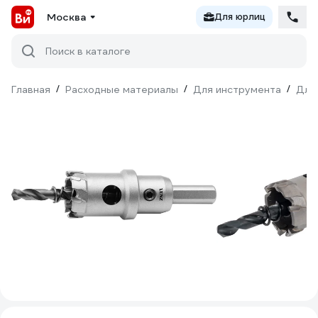
Москва
Для юрлиц
Поиск в каталоге
Главная
/
Расходные материалы
/
Для инструмента
/
Для