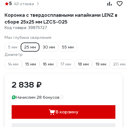
5
43 отзыва
Коронка с твердосплавными напайками LENZ в
сборе 25х25 мм LZCS-025
Код товара: 39875727
Max глубина сверления
5 мм
25 мм
30 мм
55 мм
Диаметр
14 мм
15 мм
16 мм
17 мм
18 мм
19 мм
20 мм
2 838 ₽
Начислим 28 бонусов
В корзину