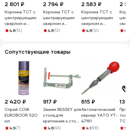
2 801 ₽
2 794 ₽
2 583 ₽
2 5
Коронка ТСТ с
Коронка ТСТ с
Коронка ТСТ с
Коро
центрирующим
центрирующим
центрирующим
цен
сверлом и
сверлом и
сверлом и
свер
толкающей
толкающей
толкающей
толк
4.8
(12)
4.8
(12)
4.8
(12)
4.
пружиной (22х25
пружиной (27х25
пружиной (15х25
пруж
мм) MESSER 20-
мм) MESSER 20-
мм) MESSER 20-
мм) 
25-022
25-027
25-015
25-
Сопутствующие товары
2 420 ₽
917 ₽
615 ₽
134
Спрей СОЖ
Зажим BESSEY для
Автоматический
Пруж
EUROBOOR 520
стола,для
кернер YATO YT-
толк
мл
крепления к столу
47161
ТСТ 
угловых заж-
мм M
4.9
(7)
4.8
(45)
4.1
(58)
5
(