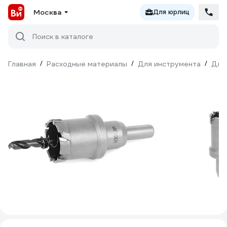
Москва
Для юрлиц
Поиск в каталоге
Главная
/
Расходные материалы
/
Для инструмента
/
Для