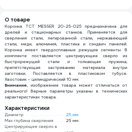
в,винт-го з-ма
25-
S10, корпус. стр-
ны BE-TK6
О товаре
Коронка ТСТ MESSER 20-25-025 предназначена для
дрелей и стационарных станков. Применяется для
сверления стали, легированной стали, нержавеющей
стали, меди, алюминия, пластика и сэндвич панелей.
Коронка имеет твердосплавные режущие сегменты. В
комплекте поставляется центрирующее сверло из
быстрорежущей стали и толкающая пружина,
препятствующая застреванию материала внутри
заготовки. Поставляется в пластиковом тубусе.
Хвостовик – цилиндрический 10 мм.
Внимание,
изображение товара может отличаться от
реального! Верные параметры указаны в технических
характеристиках товара.
Характеристики
Диаметр
25 мм
Max глубина сверления
25 мм
Центрирующее сверло в