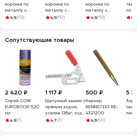
коронка по
коронка по
коронка по
твер
металлу с
металлу с
металлу с
по м
победитом 60 мм
победитом 64 мм
победитом 73 мм
DENZ
4.9
(113)
4.9
(113)
4.9
(113)
4.
Strong
Strong
Strong
СТК-04500060
СТК-04500064
СТК-04500073
Сопутствующие товары
2 420 ₽
1 117 ₽
500 ₽
5 3
Спрей СОЖ
Шатунный зажим с
Кернер
Аэро
EUROBOOR 520
прямым ходом,
RENNSTEIG RE-
свер
мл
усилие 136кг, ход
4321200
леги
32мм
стал
4.9
(7)
4.7
(7)
4.8
(50)
WOODWORK GH-
EKA 
302-FM