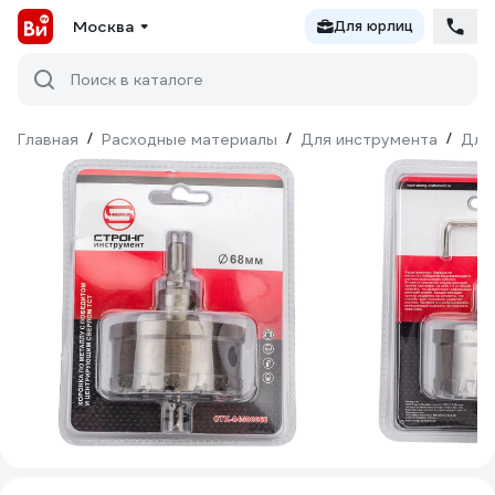
Москва
Для юрлиц
Поиск в каталоге
Главная
/
Расходные материалы
/
Для инструмента
/
Для