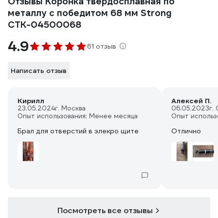
Отзывы Коронка твердосплавная по
металлу с победитом 68 мм Strong
СTК-04500068
4.9
61 отзыв
Написать отзыв
Кирилл
Алексей П.
23.05.2024
г. Москва
06.05.2023
г.
Опыт использования: Менее месяца
Опыт использ
Брал для отверстий в элекро щите
Отлично
Посмотреть все отзывы