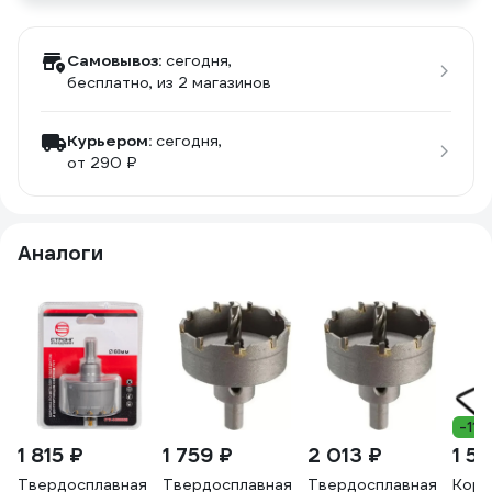
Самовывоз:
сегодня,
бесплатно
, из 2 магазинов
Курьером:
сегодня,
от 290 ₽
Аналоги
-11%
1 815 ₽
1 759 ₽
2 013 ₽
1 5
Твердосплавная
Твердосплавная
Твердосплавная
Коро