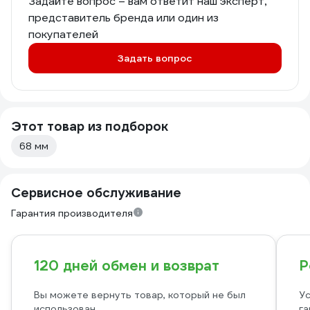
Задайте вопрос – вам ответит наш эксперт,
представитель бренда или один из
покупателей
Задать вопрос
Этот товар из подборок
68 мм
Сервисное обслуживание
Гарантия производителя
120 дней обмен и возврат
Р
Вы можете вернуть товар, который не был
Ус
использован
га