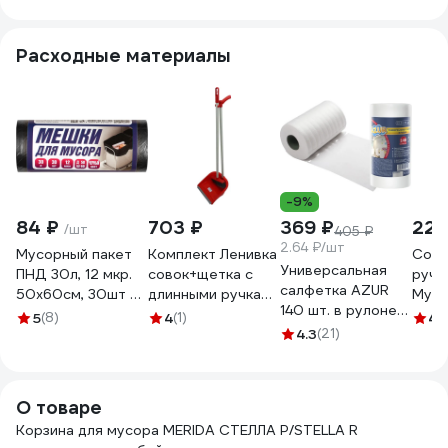
Расходные материалы
-9%
84 ₽
703 ₽
369 ₽
221
/шт
405 ₽
2.64 ₽/шт
Мусорный пакет
Комплект Ленивка
Сово
Универсальная
ПНД 30л, 12 мкр.
совок+щетка с
ручк
салфетка AZUR
50x60см, 30шт в
длинными ручками
Муль
140 шт. в рулоне
рулоне, черные
ЛЮКС - цвет
Груп
5
(8)
4
(1)
4.
22,5х25 020420
ACG 1023617
КРАСНЫЙ ACG
4.3
(21)
рези
1028853
MPG
О товаре
Корзина для мусора MERIDA СТЕЛЛА Р/STELLA R