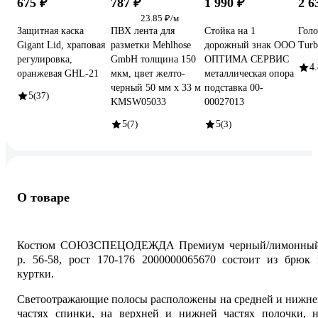
675 ₽
787 ₽
1 990 ₽
2 6
23.85 ₽/м
Защитная каска
ПВХ лента для
Стойка на 1
Голо
Gigant Lid, храповая
разметки Mehlhose
дорожный знак ООО
Turb
регулировка,
GmbH толщина 150
ОПТИМА СЕРВИС
4.
оранжевая GHL-21
мкм, цвет желто-
металлическая опора
черный 50 мм х 33 м
подставка 00-
5
(37)
KMSW05033
00027013
5
(7)
5
(3)
О товаре
Костюм СОЮЗСПЕЦОДЕЖДА Премиум черный/лимонный
р. 56-58, рост 170-176 2000000065670 состоит из брюк 
куртки.
Светоотражающие полосы расположены на средней и нижне
частях спинки, на верхней и нижней частях полочки, н