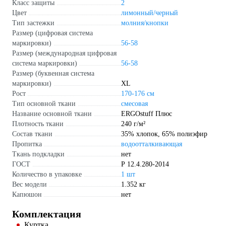
Класс защиты
2
Цвет
лимонный/черный
Тип застежки
молния/кнопки
Размер (цифровая система
маркировки)
56-58
Размер (международная цифровая
система маркировки)
56-58
Размер (буквенная система
маркировки)
XL
Рост
170-176 см
Тип основной ткани
смесовая
Название основной ткани
ERGOstuff Плюс
Плотность ткани
240 г/м²
Состав ткани
35% хлопок, 65% полиэфир
Пропитка
водоотталкивающая
Ткань подкладки
нет
ГОСТ
Р 12.4.280-2014
Количество в упаковке
1 шт
Вес модели
1.352 кг
Капюшон
нет
Комплектация
Куртка