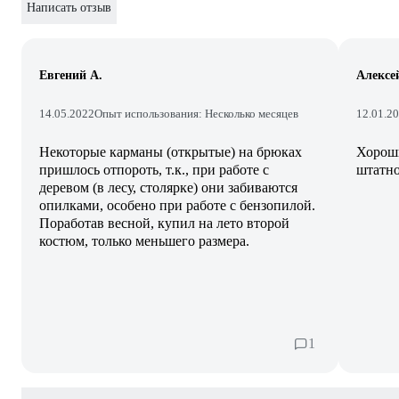
Написать отзыв
Евгений А.
Алексе
14.05.2022
Опыт использования: Несколько месяцев
12.01.2
Некоторые карманы (открытые) на брюках
Хороши
пришлось отпороть, т.к., при работе с
штатн
деревом (в лесу, столярке) они забиваются
опилками, особено при работе с бензопилой.
Поработав весной, купил на лето второй
костюм, только меньшего размера.
1