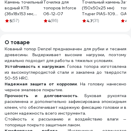
Камень точильный
Точилка для
Точильный камень
Зато
водный КТВ
топоров Inforce
(150х50х25 мм)
топо
(36х18х153 мм;
06-12-07
Truper PIAS-109
GARD
B600; VM) ИНФ-
11667
20.0
5
(57)
4
(86)
4.7
(31)
4
(3
АБРАЗИВ Б-4922
О товаре
Кованый топор Denzel предназначен для рубки и тесания
древесины. Выдерживает высокие нагрузки, поэтому
идеально подходит для работы в тяжелых условиях.
Устойчивость к нагрузкам
. Голова топора изготовлена
из высокоуглеродистой стали и закалена до твердости
50-55 HRC.
Надежная защита от коррозии
. На головку нанесено
черное эмалевое покрытие.
Прочность и долговечность
. Буковая рукоятка
расклинена и дополнительно зафиксирована эпоксидным
клеем, что обеспечивает надежную фиксацию головки и в
целом надежность всего инструмента.
Стойкость к рассыханию и воздействию влаги —
топорище покрыто защитным лаком.
Комфортная работа
. Инструмент отличается