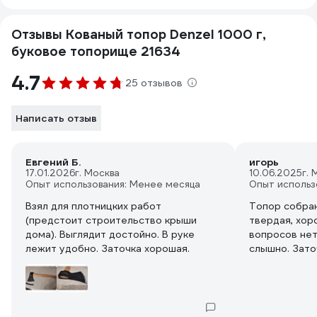
Отзывы Кованый топор Denzel 1000 г,
буковое топорище 21634
4.7
25 отзывов
Написать отзыв
Евгений Б.
игорь
17.01.2026
г. Москва
10.06.2025
г. 
Опыт использования: Менее месяца
Опыт использ
Взял для плотницких работ
Топор собран
(предстоит строительство крыши
твердая, хор
дома). Выглядит достойно. В руке
вопросов нет
лежит удобно. Заточка хорошая.
слышно. Заточка ле
топор достат
Сам топор не
для рубки, а
работ.