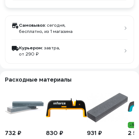
Самовывоз:
сегодня,
бесплатно
, из 1 магазина
Курьером:
завтра,
от 290 ₽
Расходные материалы
-18
732 ₽
830 ₽
931 ₽
2 5