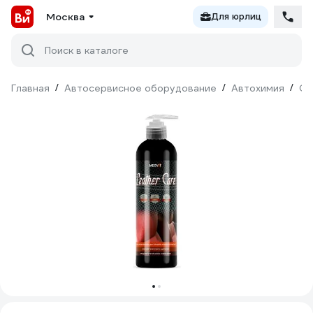
Москва
Для юрлиц
Поиск в каталоге
Главная
/
Автосервисное оборудование
/
Автохимия
/
Оч