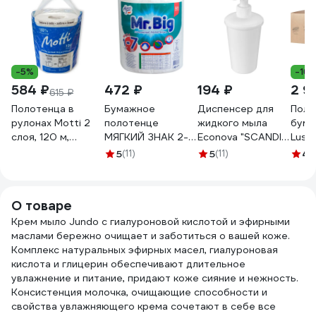
-5%
-16
584 ₽
472 ₽
194 ₽
2 9
615 ₽
Полотенца в
Бумажное
Диспенсер для
Поло
рулонах Motti 2
полотенце
жидкого мыла
бума
слоя, 120 м,
МЯГКИЙ ЗНАК 2-
Econova "SCANDI"
Lusc
белые, 17 г/м.кв.
сл 1 рул/уп mr.big
83x83x180 мм, 0.4
PROF
5
(11)
5
(11)
4.
266120-Ц
крепированное с
л, белый
Lusc
тиснением и
435240716
Prof
перфорацией
2сл 
О товаре
белое Г-С290
21па
Крем мыло Jundo с гиалуроновой кислотой и эфирными
маслами бережно очищает и заботиться о вашей коже.
Комплекс натуральных эфирных масел, гиалуроновая
кислота и глицерин обеспечивают длительное
увлажнение и питание, придают коже сияние и нежность.
Консистенция молочка, очищающие способности и
свойства увлажняющего крема сочетают в себе все