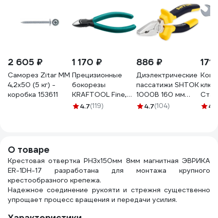
2 605 ₽
1 170 ₽
886 ₽
171 
Саморез Zitar ММ
Прецизионные
Диэлектрические
Комб
4,2х50 (5 кг) -
бокорезы
пассатижи SHTOK
ключ
коробка 153611
KRAFTOOL Fine,
1000В 160 мм
Стал
чистый рез 115 мм
08103
GCW
4.7
(119)
4.7
(104)
4.
220017-6-11_z01
О товаре
Крестовая отвертка PH3х150мм 8мм магнитная ЭВРИКА
ER-1DH-17 разработана для монтажа крупного
крестообразного крепежа.
Надежное соединение рукояти и стрежня существенно
упрощает процесс вращения и передачи усилия.
Характеристики