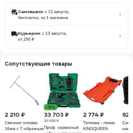
Самовывоз:
c 12 августа,
бесплатно
, из 1 магазина
Курьером:
c 13 августа,
от 290 ₽
Сопутствующие товары
-16%
2 210 ₽
33 703 ₽
2 774 ₽
928
39 888 ₽
Свечная головка
Тележка - лежак
Само
Проф. сервисный
16мм с Т-образным
KINGQUEEN
нако