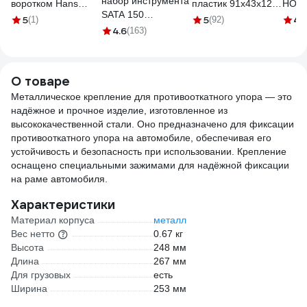
набор инструмента
воротком Hans
пластик 91х43x12
HOE
SATA 150
1305-15M16
см 125486
TECH
5
5
4.1
(1)
(92)
предметов.
4.6
(163)
Максимальный
комплект для СТО
и автосервисов.
О товаре
09510
Металлическое крепление для противооткатного упора — это
надёжное и прочное изделие, изготовленное из
высококачественной стали. Оно предназначено для фиксации
противооткатного упора на автомобиле, обеспечивая его
устойчивость и безопасность при использовании. Крепление
оснащено специальными зажимами для надёжной фиксации
на раме автомобиля.
Характеристики
Материал корпуса
металл
Вес нетто
0.67 кг
Высота
248 мм
Длина
267 мм
Для грузовых
есть
Ширина
253 мм