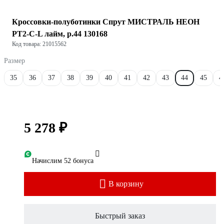
Кроссовки-полуботинки Спрут МИСТРАЛЬ НЕОН
PT2-C-L лайм, р.44 130168
Код товара: 21015562
Размер
35
36
37
38
39
40
41
42
43
44
45
4
5 278 ₽
Начислим 52 бонуса
В корзину
Быстрый заказ