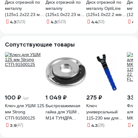
Диск отрезной по
Диск отрезной по
Диск отрезной по
Диск 
металлу
металлу
металлу OptiLine
метал
(125х1.2х22.23 мм)
(125х1.0х22.23 мм)
(125x1.0x22.2 мм)
(125x
Inforce IN125x1,2
Inforce IN125x1
Inforce INB12510
Infor
4.3
4.3
4.4
4.
(523)
(523)
(53)
Сопутствующие товары
100 ₽
1 049 ₽
275 ₽
331
/шт
Ключ для УШМ 125
Быстрозажимная
Ключ
Флан
мм Strong
гайка для УШМ ,
универсальный
алма
СТП-91500125
М14 ТУНДРА
115-230 мм для
MKSS
9588929
УШМ vertextools
125м
3.9
4.3
4.
(47)
(28)
2110-115-230
22.2
FL12