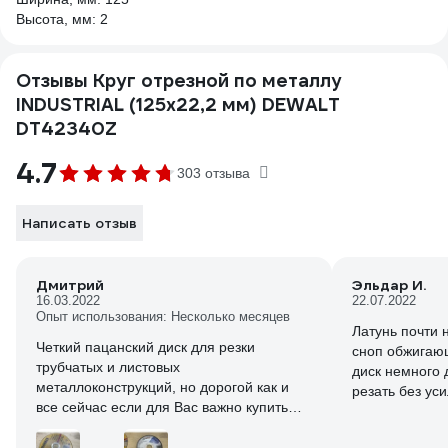
Высота, мм: 2
Отзывы Круг отрезной по металлу
INDUSTRIAL (125х22,2 мм) DEWALT
DT42340Z
4.7
303 отзыва
Написать отзыв
Дмитрий
Эльдар И.
16.03.2022
22.07.2022
Опыт использования: Несколько месяцев
Латунь почти н
Четкий пацанский диск для резки
сноп обжигающ
трубчатых и листовых
диск немного 
металлоконструкций, но дорогой как и
резать без ус
все сейчас если для Вас важно купить
Насчёт воды н
диск и ощутить «счастье» при резке а не
трубе были ос
плевание от разламывающихся дисков и