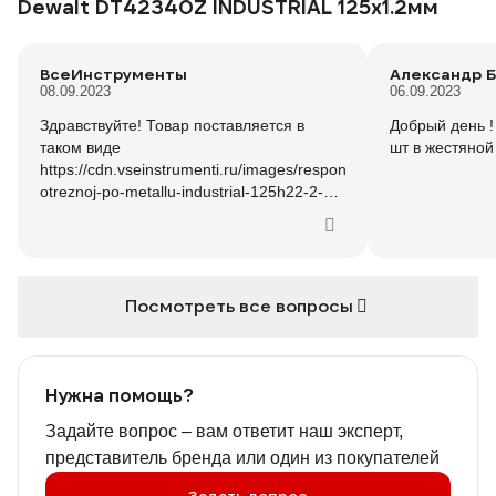
Dewalt DT42340Z INDUSTRIAL 125х1.2мм
ВсеИнструменты
Александр Б
08.09.2023
06.09.2023
Здравствуйте! Товар поставляется в
Добрый день !
таком виде
шт в жестяной
https://cdn.vseinstrumenti.ru/images/responses/781167/1200x80
otreznoj-po-metallu-industrial-125h22-2-
mm-dewalt-dt42340z-2021-08-31-11-31-
16-2-612de8d46ac94.jpg
Посмотреть все вопросы
Нужна помощь?
Задайте вопрос – вам ответит наш эксперт,
представитель бренда или один из покупателей