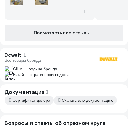
охлаждением, 
конечно если вы не на «тяжелом»
изменился, ли
производстве по расходу дисков по сто
толщину реза.
штук в день то брать можно…. Советую
При покупке п
как писал выше присмотреться и к boshу
диск был плос
(куплен тут же)… ну тут кому как зайдёт ;)
изгибы диска 1
Посмотреть все отзывы
требуйте заме
и безопасност
Защищать орга
тело обязател
Dewalt
не снимайте о
Все товары бренда
раскалённых 
США — родина бренда
И обязательно
Китай — страна производства
снопа искр, и
отскабливать.
Документация
Сертификат дилера
Скачать всю документацию
Вопросы и ответы об отрезном круге