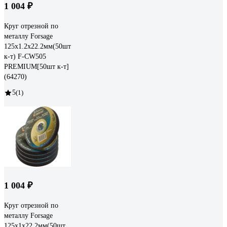
1 004 ₽
Круг отрезной по
металлу Forsage
125x1.2x22.2мм(50шт
к-т) F-CW505
PREMIUM[50шт к-т]
(64270)
5
(1)
1 004 ₽
Круг отрезной по
металлу Forsage
125x1x22.2мм(50шт