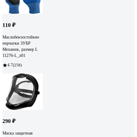
110 ₽
Маслобензостойкие
перчатки ЗУБР
Механик, размер L
11276-L_z01
4.7
(258)
290 ₽
Маска защитная