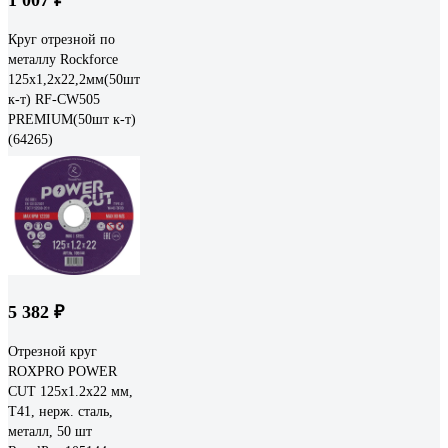
Круг отрезной по
металлу Rockforce
125x1,2x22,2мм(50шт
к-т) RF-CW505
PREMIUM(50шт к-т)
(64265)
5 382 ₽
Отрезной круг
ROXPRO POWER
CUT 125x1.2x22 мм,
Т41, нерж. сталь,
металл, 50 шт