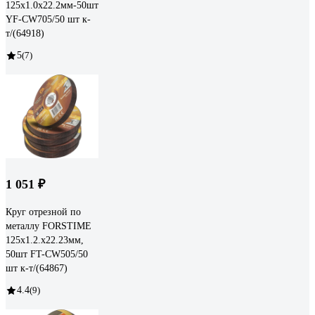
125х1.0х22.2мм-50шт
YF-CW705/50 шт к-
т/(64918)
5
(7)
1 051 ₽
Круг отрезной по
металлу FORSTIME
125х1.2.х22.23мм,
50шт FT-CW505/50
шт к-т/(64867)
4.4
(9)