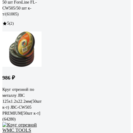
50 шт ForsLine FL-
CW505/50 шт к-
т/(61005)
5
(2)
986 ₽
Круг отрезной по
металлу JBC
125x1.2x22.2мм(50шт
к-т) JBC-CW505
PREMIUM[50шт к-т]
(64280)