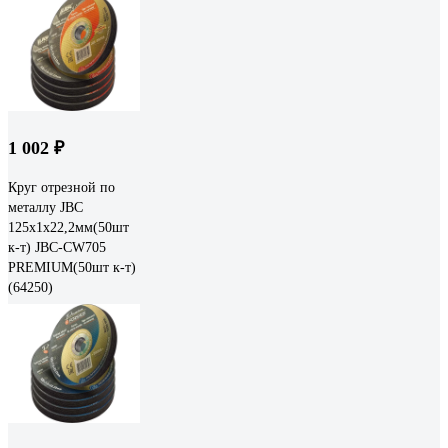
1 002 ₽
Круг отрезной по
металлу JBC
125x1x22,2мм(50шт
к-т) JBC-CW705
PREMIUM(50шт к-т)
(64250)