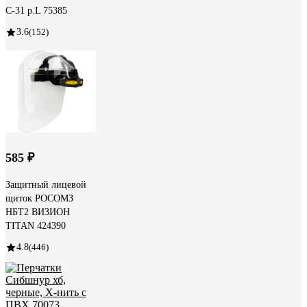
С-31 р.L 75385
3.6
(152)
585 ₽
Защитный лицевой
щиток РОСОМЗ
НБТ2 ВИЗИОН
TITAN 424390
4.8
(446)