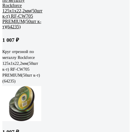
1 007 ₽
Круг отрезной по
металлу Rockforce
125x1x22,2мм(50шт
к-т) RF-CW705
PREMIUM(50шт к-т)
(64235)
1 007 ₽