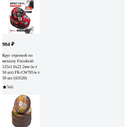
904 ₽
Круг отрезной по
металлу Forcekraft
125x1.0x22.2мм (к-т
50 шт) FK-CW705/к-т
50 шт./(63520)
5
(4)