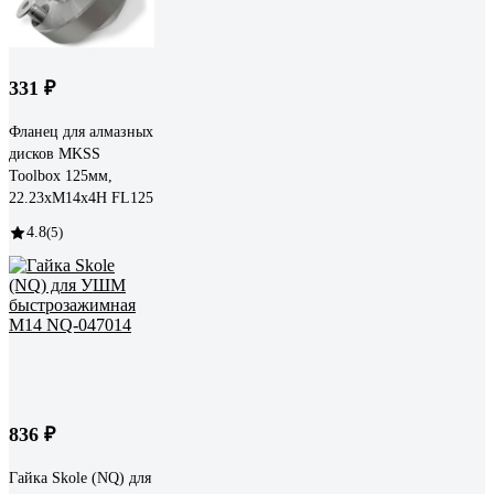
331 ₽
Фланец для алмазных
дисков MKSS
Toolbox 125мм,
22.23хМ14х4H FL125
4.8
(5)
836 ₽
Гайка Skole (NQ) для