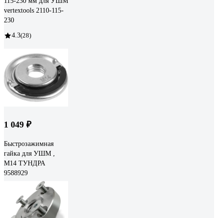
115-230 мм для УШМ
vertextools 2110-115-
230
4.3
(28)
1 049 ₽
Быстрозажимная
гайка для УШМ ,
М14 ТУНДРА
9588929