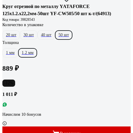
Круг отрезной по металлу YATAFORCE
125х1.2.х22,2мм-50шт YF-CW505/50 шт к-т/(64913)
Код товара: 39828543
Количество в упаковке
20 шт
30 шт
40 шт
50 шт
Толщина
1 мм
1.2 мм
889 ₽
-12%
1 011 ₽
Начислим 10 бонусов