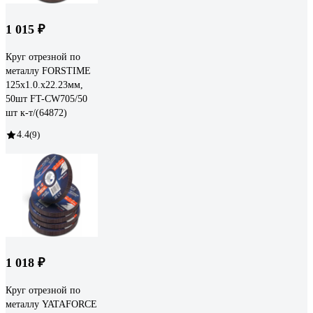
1 015 ₽
Круг отрезной по
металлу FORSTIME
125х1.0.х22.23мм,
50шт FT-CW705/50
шт к-т/(64872)
4.4
(9)
1 018 ₽
Круг отрезной по
металлу YATAFORCE