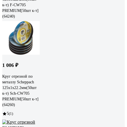
к-т) F-CW705
PREMIUM[50шт к-т]
(64240)
1 006 ₽
Круг отрезной по
металлу Scheppach
125x1x22.2мм(50шт
к-т) Sch-CW705
PREMIUM[50шт к-т]
(64260)
5
(1)