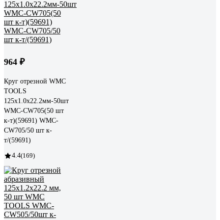
964 ₽
Круг отрезной WMC
TOOLS
125x1.0x22.2мм-50шт
WMC-CW705(50 шт
к-т)(59691) WMC-
CW705/50 шт к-
т/(59691)
4.4
(169)