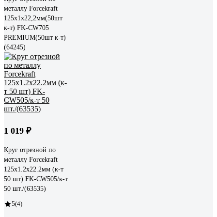
металлу Forcekraft
125x1x22,2мм(50шт
к-т) FK-CW705
PREMIUM(50шт к-т)
(64245)
1 019 ₽
Круг отрезной по
металлу Forcekraft
125x1.2x22.2мм (к-т
50 шт) FK-CW505/к-т
50 шт./(63535)
5
(4)