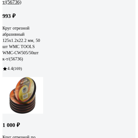
993 ₽
Круг отрезной
абразивный
125x1.2x22.2 мм, 50
шт WMC TOOLS
WMC-CW505/50шт
к-т/(56736)
4.4
(169)
1 000 ₽
Круг отрезной по