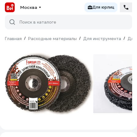
Москва
Для юрлиц
Поиск в каталоге
Главная
/
Расходные материалы
/
Для инструмента
/
Для