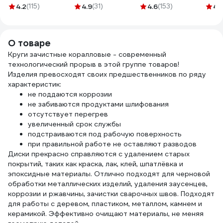
НБТ-ЕВРО 1040
10 кл
4.2
(115)
4.9
(31)
4.6
(153)
4.
307/
О товаре
Круги зачистные коралловые - современный
технологический прорыв в этой группе товаров!
Изделия превосходят своих предшественников по ряду
характеристик:
не поддаются коррозии
не забиваются продуктами шлифования
отсутствует перегрев
увеличенный срок службы
подстраиваются под рабочую поверхность
при правильной работе не оставляют разводов
Диски прекрасно справляются с удалением старых
покрытий, таких как краска, лак, клей, шпатлёвка и
эпоксидные материалы. Отлично подходят для черновой
обработки металлических изделий, удаления заусенцев,
коррозии и ржавчины, зачистки сварочных швов. Подходят
для работы с деревом, пластиком, металлом, камнем и
керамикой. Эффективно очищают материалы, не меняя