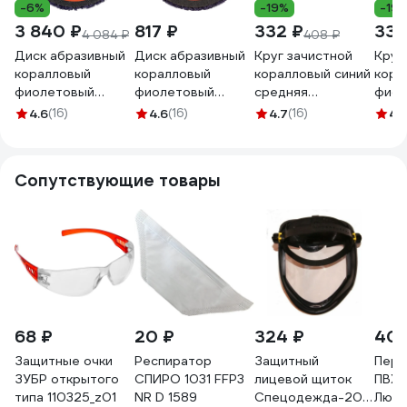
-6%
-19%
-19
3 840 ₽
817 ₽
332 ₽
332
4 084 ₽
408 ₽
Диск абразивный
Диск абразивный
Круг зачистной
Круг
коралловый
коралловый
коралловый синий
кора
фиолетовый
фиолетовый
средняя
фиол
125х22 мм, 5 шт
125х22 мм Gigant
жесткость I-
высо
4.6
(16)
4.6
(16)
4.7
(16)
4.
Gigant G-KOR-
G-KOR-03
GROUP 812502
жест
03-5
GROU
Сопутствующие товары
68 ₽
20 ₽
324 ₽
40
Защитные очки
Респиратор
Защитный
Перч
ЗУБР открытого
СПИРО 1031 FFP3
лицевой щиток
ПВХ
типа 110325_z01
NR D 1589
Спецодежда-2000
Люкс