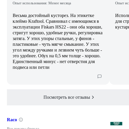
Опыт использования: Менее месяца
Опыт ис
Весьма достойный кусторез. На этикетке
Исполь
клеймо Kraftool. Сравнивал с имеющимся в
для ст
эксплуатации Fiskars HS22 - они оба хороши,
кустар
стригут хорошо, удобные ручки, регулировка
затяга. У этих упоры стальные, у финов -
пластиковые - чуть мягче смыкание. У этих
угол между ручками и лезвием чуть больше -
это удобнее. Обух на 0,5 мм толще - хорошо.
Единственный минус - нет отверстия для
подвеса или петли
Посмотреть все отзывы
Raco
Все товары бренда