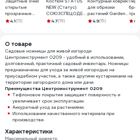
Защитные очки
Костюм STATUS
Контурный коврик
Перч
открытые
NEW (Статус)
для обрезки
брен
прозрачные
СОЮЗСПЕЦОДЕЖДА
растений Gardena
трик
Gigant GGСB-1
темно-синий/
00508-
мела
4.1
(13)
4.7
(19)
4.9
(15)
4.
черный, р. 52-54
20.000.00
6778
рост 170-176
2000000093628
О товаре
Садовые ножницы для живой изгороди
Центроинструмент 0209 - удобный в использовании,
долговечный, практичный садовый инвентарь. Ножницы
предназначены для ухода за живой изгородью на
приусадебном участке, а также другими кустарниками на
территории загородного дома или дачи.
Преимущества Центроинструмент 0209
Тефлоновое покрытие защищает поверхность и
увеличивает срок эксплуатации;
Аккуратный уход за растениями;
Использование качественного материала при
производстве.
Характеристики
Максимальный диаметр