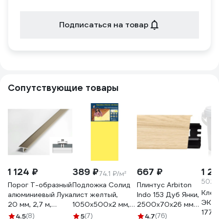
Подписаться на товар
Сопутствующие товары
1 124 ₽
389 ₽
667 ₽
1 2
74.1 ₽/м²
502.8
Порог Т-образный
Подложка Солид
Плинтус Arbiton
Клей
алюминиевый Лука
лист желтый,
Indo 153 Дуб Янки,
ЭКСП
20 мм, 2,7 м,
1050x500x2 мм,
2500x70x26 мм
17711
Шампань
5,25 м2 уп. 10 шт.
460320
4.5
(8)
5
(7)
4.7
(76)