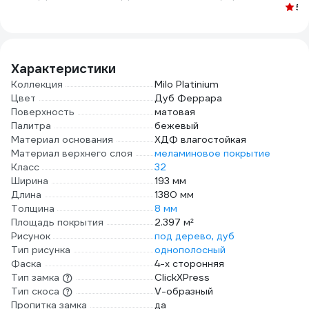
УТ000038619
4690548024062
5
(
ТСТ00015728
Характеристики
Коллекция
Milo Platinium
Цвет
Дуб Феррара
Поверхность
матовая
Палитра
бежевый
Материал основания
ХДФ влагостойкая
Материал верхнего слоя
меламиновое покрытие
Класс
32
Ширина
193 мм
Длина
1380 мм
Толщина
8 мм
Площадь покрытия
2.397 м²
Рисунок
под дерево, дуб
Тип рисунка
однополосный
Фаска
4-х сторонняя
Тип замка
ClickXPress
Тип скоса
V-образный
Пропитка замка
да