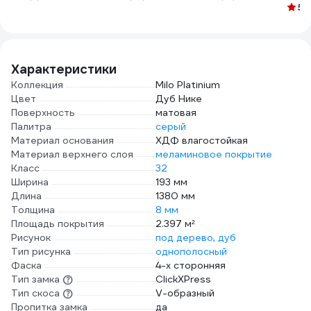
покр
вставкой, черная,
толщина 2 мм
светло-серый; 1
5
(
Deco
4660003181432
Linero-CR.2
шт.) Д-П85 002
14кг
СВТ СЕР
Характеристики
Коллекция
Milo Platinium
Цвет
Дуб Нике
Поверхность
матовая
Палитра
серый
Материал основания
ХДФ влагостойкая
Материал верхнего слоя
меламиновое покрытие
Класс
32
Ширина
193 мм
Длина
1380 мм
Толщина
8 мм
Площадь покрытия
2.397 м²
Рисунок
под дерево, дуб
Тип рисунка
однополосный
Фаска
4-х сторонняя
Тип замка
ClickXPress
Тип скоса
V-образный
Пропитка замка
да