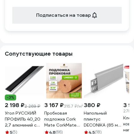
Подписаться на товар
Сопутствующие товары
-3%
2 198 ₽
3 167 ₽
380 ₽
3 9
2 269 ₽
316.7 ₽/м²
278.8
Угол РУССКИЙ
Пробковая
Напольный
Клей
ПРОФИЛЬ 40_20
подложка Cork
плинтус
ковр
2,7 алюминий с
Mate CorkMate
DECONIKA (85 мм;
напо
резиновой
Linero CR.2, 10 м2,
2,2 м; 002
5
(5)
4.8
(66)
4.5
(18)