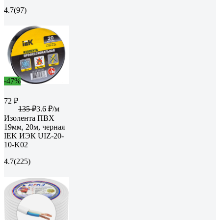
4.7
(97)
-47%
72 ₽
135 ₽
3.6 ₽/м
Изолента ПВХ
19мм, 20м, черная
IEK ИЭК UIZ-20-
10-K02
4.7
(225)