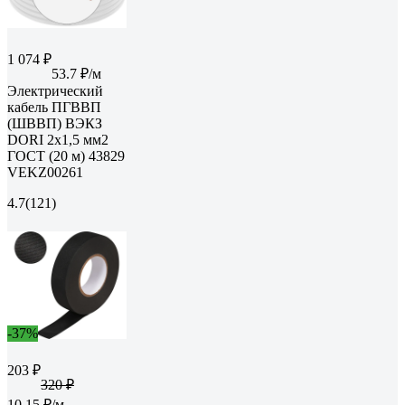
1 074 ₽
53.7 ₽/м
Электрический
кабель ПГВВП
(ШВВП) ВЭКЗ
DORI 2x1,5 мм2
ГОСТ (20 м) 43829
VEKZ00261
4.7
(121)
-37%
203 ₽
320 ₽
10.15 ₽/м