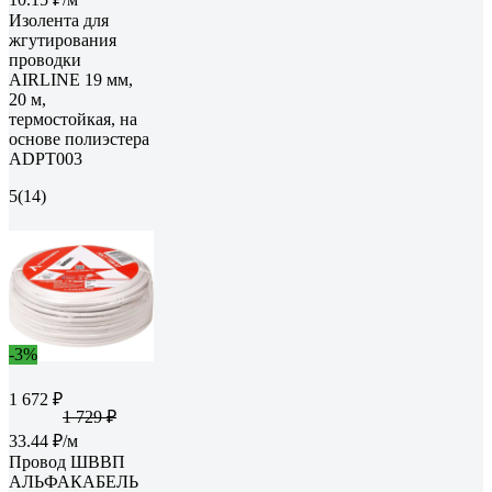
Изолента для
жгутирования
проводки
AIRLINE 19 мм,
20 м,
термостойкая, на
основе полиэстера
ADPT003
5
(14)
-3%
1 672 ₽
1 729 ₽
33.44 ₽/м
Провод ШВВП
АЛЬФАКАБЕЛЬ