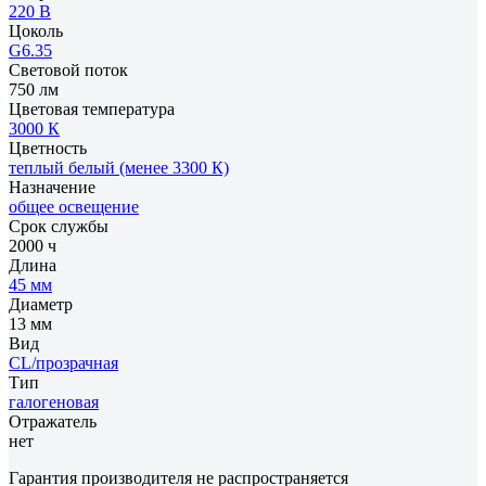
220 В
Цоколь
G6.35
Световой поток
750 лм
Цветовая температура
3000 К
Цветность
теплый белый (менее 3300 К)
Назначение
общее освещение
Срок службы
2000 ч
Длина
45 мм
Диаметр
13 мм
Вид
CL/прозрачная
Тип
галогеновая
Отражатель
нет
Гарантия производителя не распространяется