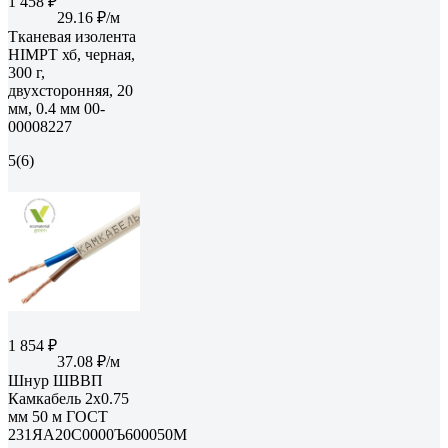
1 458 ₽
29.16 ₽/м
Тканевая изолента
HIMPT хб, черная,
300 г,
двухсторонняя, 20
мм, 0.4 мм 00-
00008227
5
(6)
1 854 ₽
37.08 ₽/м
Шнур ШВВП
Камкабель 2x0.75
мм 50 м ГОСТ
231ЯA20C0000Ъ600050М