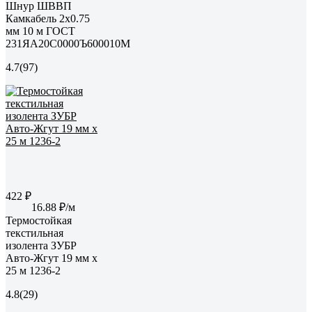
Шнур ШВВП
Камкабель 2x0.75
мм 10 м ГОСТ
231ЯA20C0000Ъ600010М
4.7
(97)
422 ₽
16.88 ₽/м
Термостойкая
текстильная
изолента ЗУБР
Авто-Жгут 19 мм х
25 м 1236-2
4.8
(29)