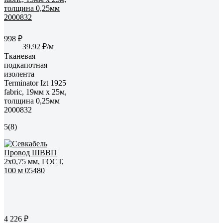
998 ₽
39.92 ₽/м
Тканевая
подкапотная
изолента
Terminator Izt 1925
fabric, 19мм х 25м,
толщина 0,25мм
2000832
5
(8)
4 226 ₽