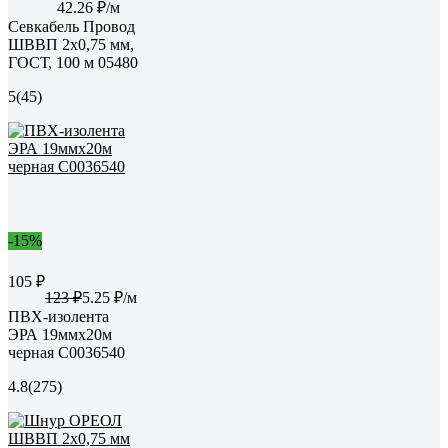
42.26 ₽/м
Севкабель Провод
ШВВП 2х0,75 мм,
ГОСТ, 100 м 05480
5
(45)
-15%
105 ₽
123 ₽
5.25 ₽/м
ПВХ-изолента
ЭРА 19ммх20м
черная C0036540
4.8
(275)