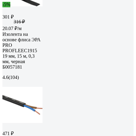
-5%
301 ₽
316 ₽
20.07 ₽/м
Изолента на
основе флиса ЭРА
PRO
PROFLEEC1915
19 мм, 15 м, 0,3
мм, черная
Б0057181
4.6
(104)
471 ₽