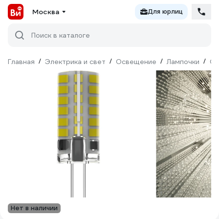
Москва
Для юрлиц
Поиск в каталоге
Главная
/
Электрика и свет
/
Освещение
/
Лампочки
/
Св
Нет в наличии