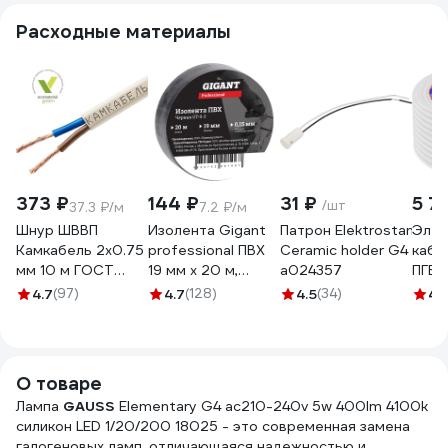
Расходные материалы
373 ₽
144 ₽
31 ₽
5 7
/шт
37.3 ₽/м
7.2 ₽/м
Шнур ШВВП
Изолента Gigant
Патрон Elektrostandard
Элек
Камкабель 2x0.75
professional ПВХ
Ceramic holder G4
кабе
мм 10 м ГОСТ
19 мм х 20 м,
a024357
ПГВВ
231ЯA20C0000Ъ600010М
черная GT-0-3
2x1,
4.7
(97)
4.7
(128)
4.5
(34)
4.
(100
VEK
О товаре
Лампа
GAUSS
Elementary G4 ac210-240v 5w 400lm 4100k
силикон LED 1/20/200 18025 - это современная замена
галогеновых ламп, отличающаяся надежностью и