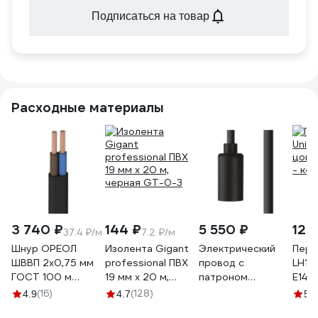
Подписаться на товар
Расходные материалы
3 740 ₽
144 ₽
5 550 ₽
129
37.4 ₽/м
7.2 ₽/м
Шнур ОРЕОЛ
Изолента Gigant
Электрический
Пере
ШВВП 2х0,75 мм
professional ПВХ
провод с
LH14
ГОСТ 100 м
19 мм х 20 м,
патроном
Е14 н
черный 00-
черная GT-0-3
Nowodvorski
кера
(16)
(128)
(2
4.9
4.7
5
00002304
Cameleon Cable