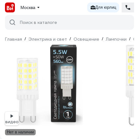
Москва
Для юрлиц
Поиск в каталоге
Главная
/
Электрика и свет
/
Освещение
/
Лампочки
/
Св
видео
Нет в наличии