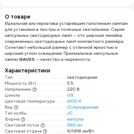
G9 BL 8625
О товаре
Идеальная альтернатива устаревшим галогенным лампам
для установки в люстры и точечные светильники. Серия
капсульных светодиодных ламп — это широкая линейка
современных светодиодных ламп компактного размера.
Сочетают небольшой размер с отличной яркостью и
широким углом освещения. Премиальные капсульные
лампы
GAUSS
— качество и надежность.
Характеристики
Тип
светодиодная
Мощность (Вт)
5.5
Напряжение
220 В
Цоколь
G9
Цветовая температура
4100 К
Вид
CL/прозрачная
Тип колбы
JC
Форма
капсула
Световой поток
560 лм
Световая отдача
101.818 лм/Вт