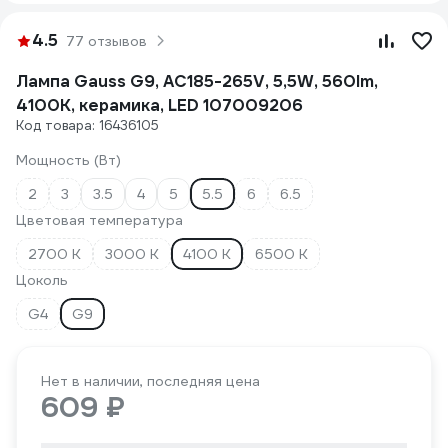
4.5
77 отзывов
Лампа Gauss G9, AC185-265V, 5,5W, 560lm,
4100K, керамика, LED 107009206
Код товара: 16436105
Мощность (Вт)
2
3
3.5
4
5
5.5
6
6.5
Цветовая температура
2700 К
3000 К
4100 К
6500 К
Цоколь
G4
G9
Нет в наличии, последняя цена
609 ₽