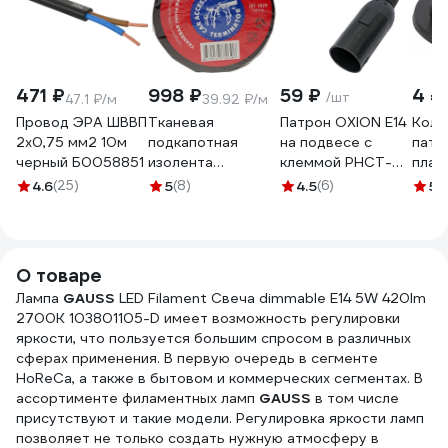
471 ₽
998 ₽
59 ₽
4 ₽
/шт
47.1 ₽/м
39.92 ₽/м
Провод ЭРА ШВВП
Тканевая
Патрон OXION Е14
Коль
2x0,75 мм2 10м
подкапотная
на подвесе с
патр
черный Б0058851
изолента
клеммой PHCT-
плас
Terminator Izt
001BK-E14
Б00
4.6
(25)
5
(8)
4.5
(6)
5
(
1925 fabric, 19мм х
25м, толщина
0,25мм 2000832
О товаре
Лампа
GAUSS
LED Filament Свеча dimmable E14 5W 420lm
2700К 103801105-D имеет возможность регулировки
яркости, что пользуется большим спросом в различных
сферах применения. В первую очередь в сегменте
HoReCa, а также в бытовом и коммерческих сегментах. В
ассортименте филаментных ламп
GAUSS
в том числе
присутствуют и такие модели. Регулировка яркости ламп
позволяет не только создать нужную атмосферу в