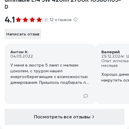
D
4.1
12 отзывов
Написать отзыв
Антон К.
Валерий
04.05.2022
29.12.2024
г.
Опыт использ
У меня в люстре 5 ламп с мелким
месяцев
цоколем, с трудом нашел
Хорошо дими
энергосберегающие с возможностью
накрутить ос
димирования. Пришлось подбирать по
яркости, так как некоторые лампы
светят чуть ярче других. Не
понравилось тихое гудение, но к нему
быстро привыкаешь
Посмотреть все отзывы