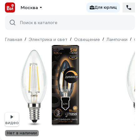
Москва
Для юрлиц
Поиск в каталоге
Главная
/
Электрика и свет
/
Освещение
/
Лампочки
/
Фи
видео
Нет в наличии