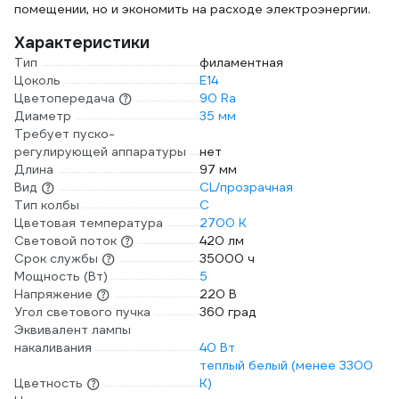
помещении, но и экономить на расходе электроэнергии.
Характеристики
Тип
филаментная
Цоколь
E14
Цветопередача
90 Ra
Диаметр
35 мм
Требует пуско-
регулирующей аппаратуры
нет
Длина
97 мм
Вид
CL/прозрачная
Тип колбы
C
Цветовая температура
2700 К
Световой поток
420 лм
Срок службы
35000 ч
Мощность (Вт)
5
Напряжение
220 В
Угол светового пучка
360 град
Эквивалент лампы
накаливания
40 Вт
теплый белый (менее 3300
Цветность
К)