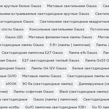
ые круглые белые Gauss
Матовые светильники Gauss
Све
льники встраиваемые светодиодные круглые Gauss
Светил
ветодиодные Gauss
Светильники светодиодные квадратны
 споты Gauss
Консольные светильники Gauss
Потолочны
Gauss LED
Матовые филаментные лампы Gauss
Матов
етодиодные лампы Gauss
5 Вт (лампы | лампочки)
Лампы 
Светодиодная лампочка E27 Gauss
Лампа е14 Gauss
Ла
ная Gauss
E27 светодиодная теплый Gauss
Лампа Gx53 
диодная Gauss
Лампы G4 12V Gauss
Белые светодиодные
ные GU10
Матовые лампы Gauss
Светодиодные лампы м
4100К
90 Ra (светодиодные лампы)
Диммируемые (с
очки)
Лампы софитная Gauss
Black (светодиодные лампы)
w светодиодные
Gauss (лампы | лампочки)
Светодиодные
орме колбы
Gu10 лампочки светодиодные 10Вт
Gu 10 ла