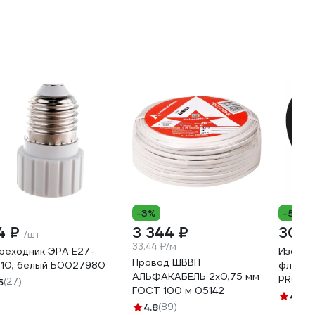
-3%
-5%
4 ₽
3 344 ₽
301 
/шт
33.44 ₽/м
реходник ЭРА E27-
Изолен
Провод ШВВП
10, белый Б0027980
флиса 
АЛЬФАКАБЕЛЬ 2х0,75 мм
PROFLEE
5
(27)
ГОСТ 100 м 05142
0,3 мм
4.6
(1
4.8
(89)