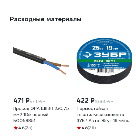
Расходные материалы
471 ₽
422 ₽
47.1 ₽/м
16.88 ₽/м
Провод ЭРА ШВВП 2x0,75
Термостойкая
мм2 10м черный
текстильная изолента
Б0058851
ЗУБР Авто-Жгут 19 мм х
25 м 1236-2
4.6
(25)
4.8
(29)