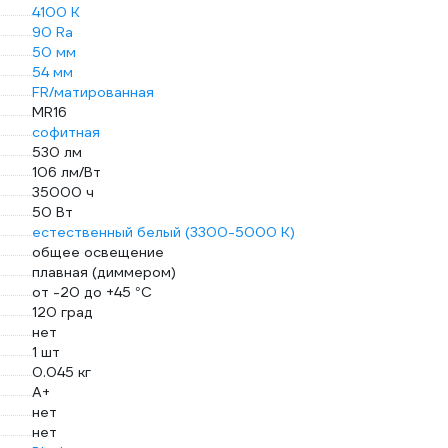
4100 К
90 Ra
50 мм
54 мм
FR/матированная
MR16
софитная
530 лм
106 лм/Вт
35000 ч
50 Вт
естественный белый (3300-5000 К)
общее освещение
плавная (диммером)
от -20 до +45 °С
120 град
нет
1 шт
0.045 кг
A+
нет
нет