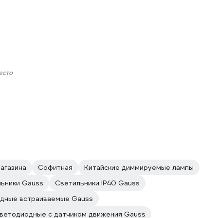
есто
агазина
Софитная
Китайские диммируемые лампы
льники Gauss
Светильники IP40 Gauss
одные встраиваемые Gauss
ветодиодные с датчиком движения Gauss