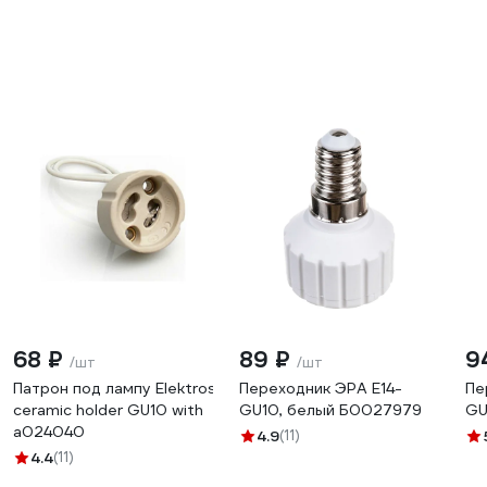
68 ₽
89 ₽
9
/шт
/шт
Патрон под лампу Elektrostandard
Переходник ЭРА E14-
Пе
ceramic holder GU10 with
GU10, белый Б0027979
GU
a024040
4.9
(11)
4.4
(11)