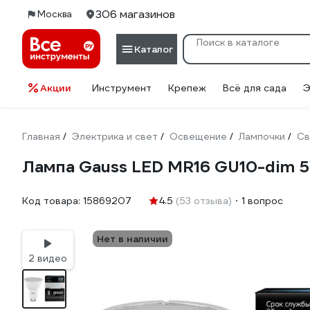
306 магазинов
Москва
Каталог
Акции
Инструмент
Крепеж
Всё для сада
Э
Главная
Электрика и свет
Освещение
Лампочки
Св
/
/
/
/
Лампа Gauss LED MR16 GU10-dim 
Код товара:
15869207
4.5
(53 отзыва)
1 вопрос
Нет в наличии
2 видео