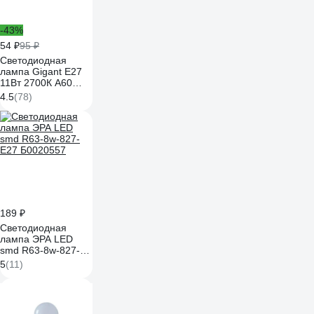
-43%
54 ₽
95 ₽
Светодиодная
лампа Gigant E27
11Вт 2700К А60
900Лм G-E27-11-
4.5
(78)
2700K
189 ₽
Светодиодная
лампа ЭРА LED
smd R63-8w-827-
E27 Б0020557
5
(11)