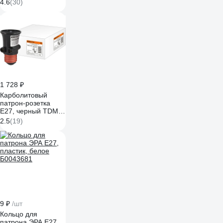
E14-E27 71988
4.6
(30)
1 728 ₽
Карболитовый
патрон-розетка
Е27, черный TDM
ELECTRIC SQ0335-
2.5
(19)
0022
9 ₽
/шт
Кольцо для
патрона ЭРА E27,