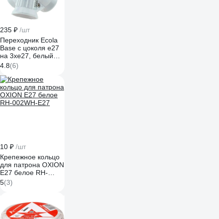
235 ₽
/шт
Переходник Ecola
Base с цоколя e27
на 3хe27, белый
A7W37WEAY
4.8
(6)
10 ₽
/шт
Крепежное кольцо
для патрона OXION
Е27 белое RH-
002WH-E27
5
(3)