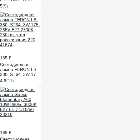
230VFR E27 10x1
5
(5)
4058075696952
165 ₽
Светодиодная
лампа FERON LB-
380, ST64, 3W 175-
265V E27 2700К,
4.6
(11)
250Lm, угол
рассеивания 220
41674
169 ₽
Светодиодная