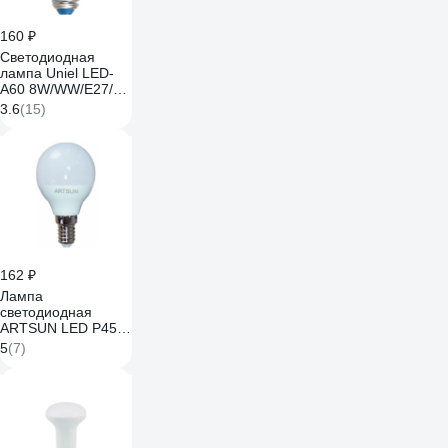
160 ₽
Светодиодная
лампа Uniel LED-
A60 8W/WW/E27/FR
PLP01WH UL-
3.6
(15)
00001522
162 ₽
Лампа
светодиодная
ARTSUN LED P45
CR-7W E27 3000K
5
(7)