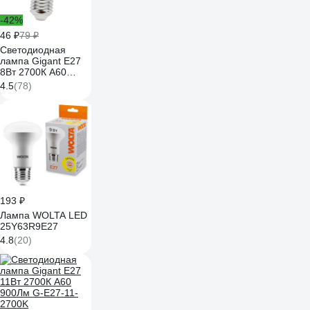
-42%
46 ₽
79 ₽
Светодиодная
лампа Gigant E27
8Вт 2700К А60
600Лм G-E27-8-
4.5
(78)
2700K
193 ₽
Лампа WOLTA LED
25Y63R9E27
4.8
(20)