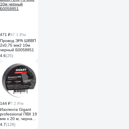
471 ₽
47.1 ₽/м
Провод ЭРА ШВВП
2x0,75 мм2 10м
черный Б0058851
4.6
(25)
144 ₽
7.2 ₽/м
Изолента Gigant
professional ПВХ 19
мм х 20 м, черная
GT-0-3
4.7
(128)