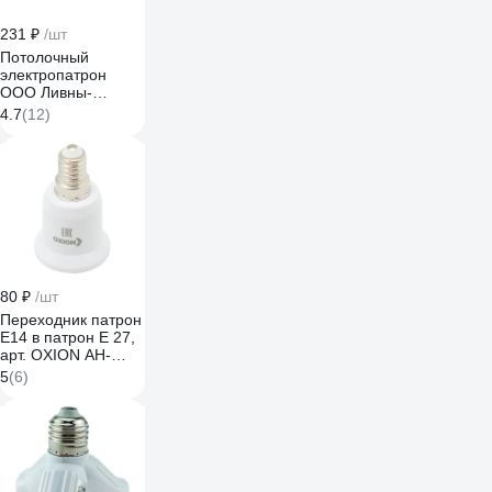
231 ₽
/шт
Потолочный
электропатрон
ООО Ливны-
Электро Е27Фп-014
4.7
(12)
ЭПН 14
80 ₽
/шт
Переходник патрон
Е14 в патрон Е 27,
арт. OXION AH-
005WH-E14TOE27
5
(6)