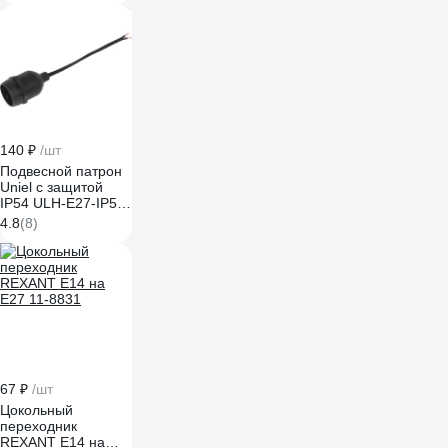
140 ₽
/шт
Подвесной патрон
Uniel с защитой
IP54 ULH-E27-IP54-
15cm UL-00003362
4.8
(8)
67 ₽
/шт
Цокольный
переходник
REXANT Е14 на