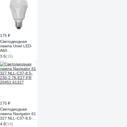
175 ₽
Светодиодная
лампа Uniel LED-
A60
10W/WW/E27/FR
3.6
(15)
PLP01WH UL-
00001524
175 ₽
Светодиодная
лампа Navigator 61
327 NLL-C37-8.5-
230-2.7К-E27-FR
4.8
(14)