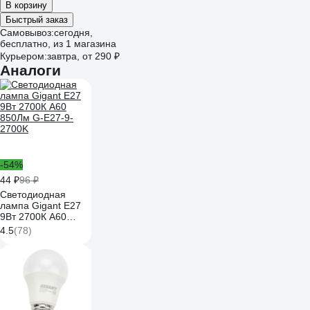
В корзину
Быстрый заказ
Самовывоз:
сегодня,
бесплатно
, из 1 магазина
Курьером:
завтра,
от 290 ₽
Аналоги
-54%
44 ₽
96 ₽
Светодиодная
лампа Gigant E27
9Вт 2700К А60
850Лм G-E27-9-
4.5
(78)
2700K