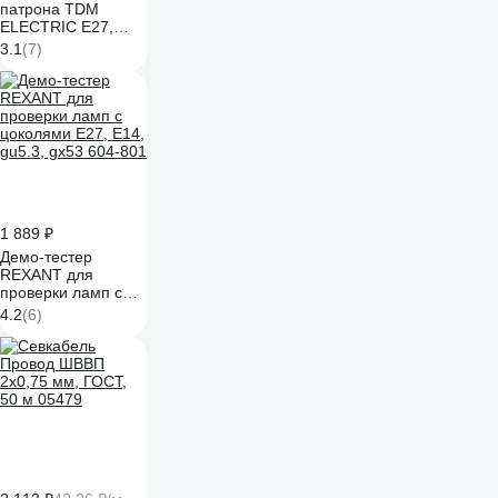
патрона TDM
ELECTRIC Е27,
термостойкий
3.1
(7)
пластик, белый
SQ0335-0162
1 889 ₽
Демо-тестер
REXANT для
проверки ламп с
цоколями Е27, Е14,
4.2
(6)
gu5.3, gx53 604-801