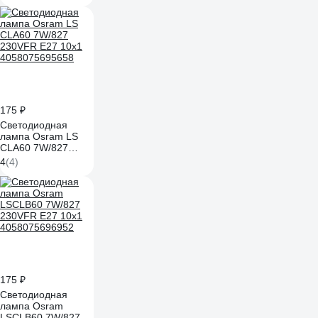
20451 61327
175 ₽
Светодиодная
лампа Osram LS
CLA60 7W/827
230VFR E27 10x1
4
(4)
4058075695658
175 ₽
Светодиодная
лампа Osram
LSCLB60 7W/827