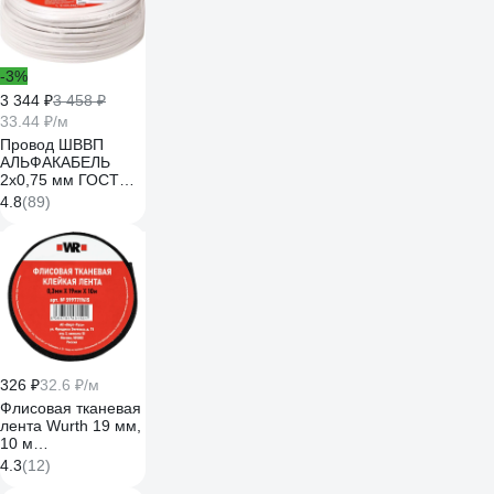
-3%
3 344 ₽
3 458 ₽
33.44 ₽/м
Провод ШВВП
АЛЬФАКАБЕЛЬ
2х0,75 мм ГОСТ
100 м 05142
4.8
(89)
326 ₽
32.6 ₽/м
Флисовая тканевая
лента Wurth 19 мм,
10 м
5997719615090 1
4.3
(12)