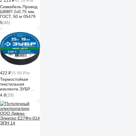
2 113 ₽
42.26 ₽/м
Севкабель Провод
ШВВП 2х0,75 мм,
ГОСТ, 50 м 05479
5
(45)
422 ₽
16.88 ₽/м
Термостойкая
текстильная
изолента ЗУБР
Авто-Жгут 19 мм х
4.8
(29)
25 м 1236-2