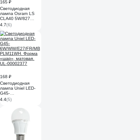
165 ₽
Светодиодная
лампа Osram LS
CLA40 5W/827
230VFR E27 10x1
4.7
(6)
4058075695566
168 ₽
Светодиодная
лампа Uniel LED-
G45-
6W/WW/E27/FR/MB
4.4
(5)
PLM11WH. Форма
«шар», матовая.
UL-00002377