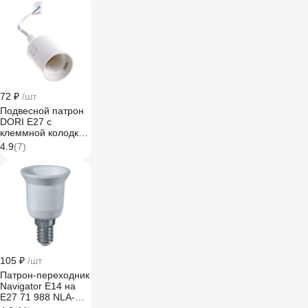
72 ₽
/шт
Подвесной патрон
DORI Е27 с
клеммной колодкой
белый 45236
4.9
(7)
105 ₽
/шт
Патрон-переходник
Navigator E14 на
E27 71 988 NLA-