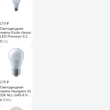
173 ₽
Светодиодная
лампа Ecola classic
LED Premium 9,2W
A60 220V E27
5
(11)
2700K 360
композит 106x60
K7SW92ELB
175 ₽
Светодиодная
лампа Navigator 61
336 NLL-G45-8.5-
230-2.7К-E27 61336
4.7
(96)