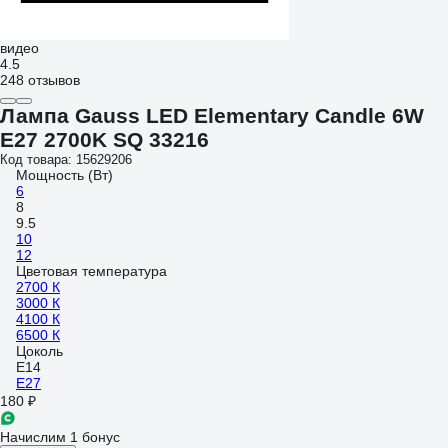
видео
4.5
248 отзывов
Лампа Gauss LED Elementary Candle 6W
E27 2700K SQ 33216
Код товара: 15629206
Мощность (Вт)
6
8
9.5
10
12
Цветовая температура
2700 К
3000 К
4100 К
6500 К
Цоколь
E14
E27
180 ₽
Начислим 1 бонус