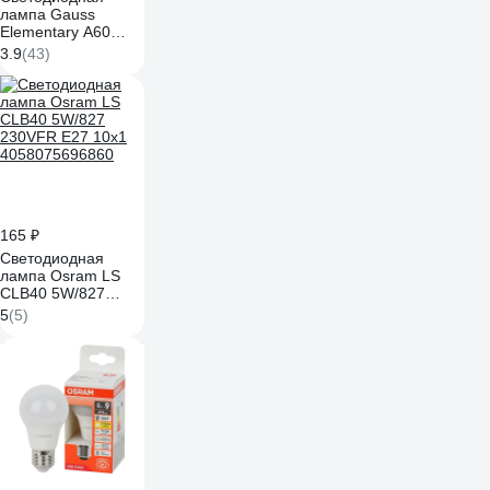
лампа Gauss
Elementary A60
10W 880lm 3000K
3.9
(43)
Е27 LED 1/10/50
23210
165 ₽
Светодиодная
лампа Osram LS
CLB40 5W/827
230VFR E27 10x1
5
(5)
4058075696860