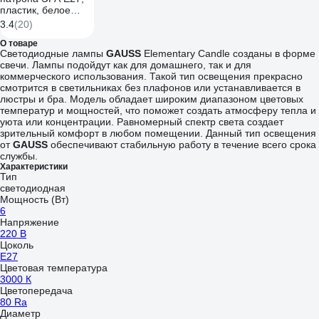
пластик, белое
Б0043681
3.4
(20)
О товаре
Светодиодные лампы
GAUSS
Elementary Candle созданы в форме
свечи. Лампы подойдут как для домашнего, так и для
коммерческого использования. Такой тип освещения прекрасно
смотрится в светильниках без плафонов или устанавливается в
люстры и бра. Модель обладает широким диапазоном цветовых
температур и мощностей, что поможет создать атмосферу тепла и
уюта или концентрации. Равномерный спектр света создает
зрительный комфорт в любом помещении. Данный тип освещения
от
GAUSS
обеспечивают стабильную работу в течение всего срока
службы.
Характеристики
Тип
светодиодная
Мощность (Вт)
6
Напряжение
220 В
Цоколь
E27
Цветовая температура
3000 К
Цветопередача
80 Ra
Диаметр