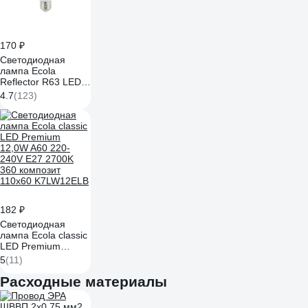
170 ₽
Светодиодная
лампа Ecola
Reflector R63 LED
Premium 12,5W
4.7
(123)
220V E27 2700K
композит 102x63
G7QW12ELC
182 ₽
Светодиодная
лампа Ecola classic
LED Premium
12,0W A60 220-
5
(11)
240V E27 2700K
360 композит
Расходные материалы
110x60 K7LW12ELB