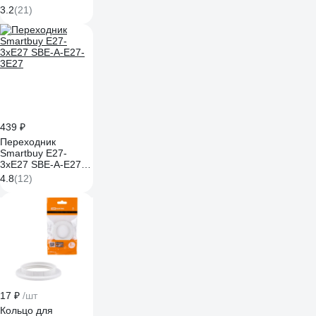
Е27 11-8831
3.2
(21)
439 ₽
Переходник
Smartbuy E27-
3xE27 SBE-A-E27-
3E27
4.8
(12)
17 ₽
/шт
Кольцо для