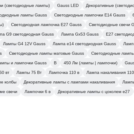
чи (светодиодные лампы)
Gauss LED
Декоративные (светоди
тодиодные лампы Gauss
Светодиодные лампочки E14 Gauss
ы)
Светодиодная лампочка E27 Gauss
Светодиодные свечи 
па G9 светодиодная Gauss
Лампа Gx53 Gauss
E27 светодио
Лампы G4 12V Gauss
Лампа е14 светодиодная Gauss
Ламп
s
Светодиодные лампы матовые Gauss
Светодиодные лампы 
ампы и лампочки Gauss
B
450 Лм (лампы | лампочки)
Gau
60 вт
Лампы 75 Вт
Лампочка 110 в
Лампа накаливания 110
ме колбы
Декоративные лампы с лампами накаливания
Лампы
ме свечи
Лампочки 6 в
Декоративные лампы с цоколем e27