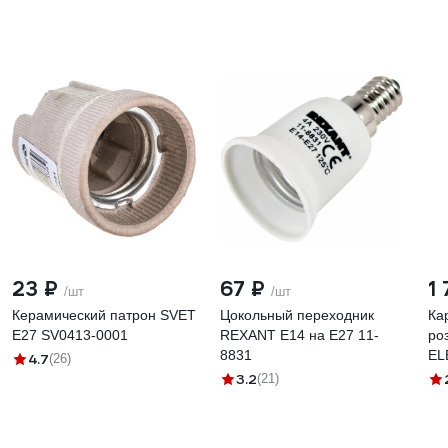
23 ₽
67 ₽
1
/шт
/шт
Керамический патрон SVET
Цокольный переходник
Ка
Е27 SV0413-0001
REXANT Е14 на Е27 11-
ро
8831
EL
4.7
(26)
3.2
(21)