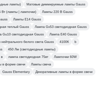
одные лампы)
Матовые диммируемые лампы Gauss
6 Вт (лампы | лампочки)
Лампы 220 В Gauss
Gauss
Лампы E14 Gauss
дная теплый Gauss
Лампа Gx53 светодиодная Gauss
а Gu10 светодиодная Gauss
Лампа E40 Gauss
нейтрального белого света Gauss
4100К
b
ss
450 Лм (светодиодные лампы)
 в
лампа светодиодная 75вт
Лампочки 60W
 в форме свечи
Лампы свеча
Gauss Elementary
Декоративные лампы в форме свечи