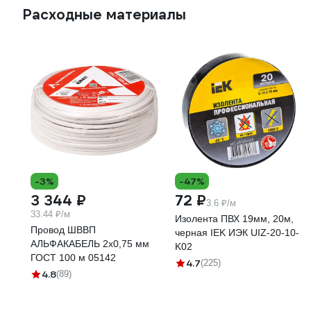
Расходные материалы
-3%
-47%
3 344 ₽
72 ₽
3.6 ₽/м
33.44 ₽/м
Изолента ПВХ 19мм, 20м,
Провод ШВВП
черная IEK ИЭК UIZ-20-10-
АЛЬФАКАБЕЛЬ 2х0,75 мм
K02
ГОСТ 100 м 05142
4.7
(225)
4.8
(89)