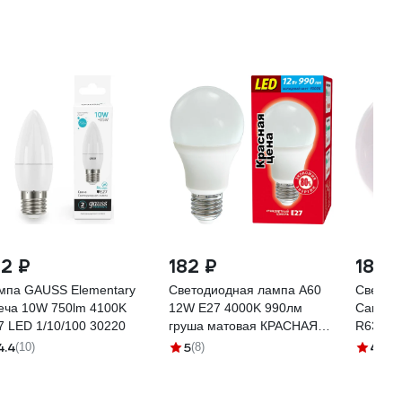
82 ₽
182 ₽
188 
мпа GAUSS Elementary
Светодиодная лампа A60
Светод
еча 10W 750lm 4100K
12W E27 4000K 990лм
Camelio
7 LED 1/10/100 30220
груша матовая КРАСНАЯ
R63/845
ЦЕНА 4606400617389
13475
4.4
5
4.5
(10)
(8)
(5