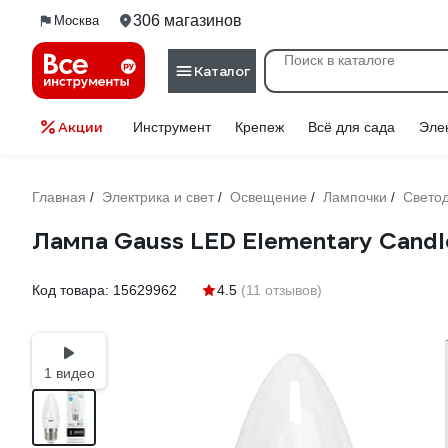
306 магазинов
Москва
Каталог
Акции
Инструмент
Крепеж
Всё для сада
Эле
Главная
Электрика и свет
Освещение
Лампочки
Свето
/
/
/
/
Лампа Gauss LED Elementary Cand
Код товара:
15629962
4.5
(11 отзывов)
1 видео