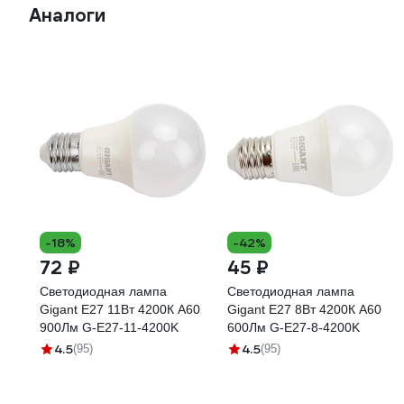
Аналоги
-18%
-42%
72 ₽
45 ₽
Светодиодная лампа
Светодиодная лампа
Gigant E27 11Вт 4200К А60
Gigant E27 8Вт 4200К А60
900Лм G-E27-11-4200K
600Лм G-E27-8-4200K
4.5
4.5
(95)
(95)