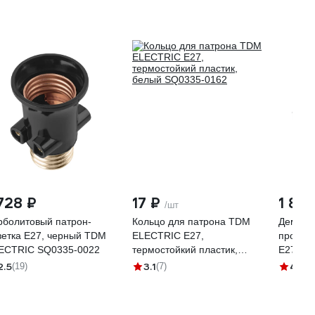
 728 ₽
17 ₽
1 88
/шт
рболитовый патрон-
Кольцо для патрона TDM
Демо-т
зетка Е27, черный TDM
ELECTRIC Е27,
проверк
ECTRIC SQ0335-0022
термостойкий пластик,
Е27, Е1
белый SQ0335-0162
801
2.5
3.1
4.2
(19)
(7)
(6)