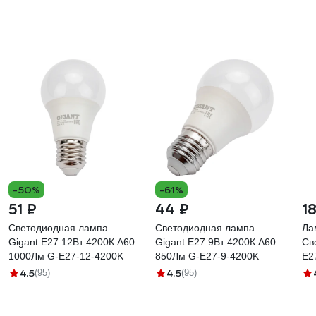
-50%
-61%
51 ₽
44 ₽
1
Светодиодная лампа
Светодиодная лампа
Ла
Gigant E27 12Вт 4200К А60
Gigant E27 9Вт 4200К А60
Св
1000Лм G-E27-12-4200K
850Лм G-E27-9-4200K
E2
4.5
4.5
(95)
(95)