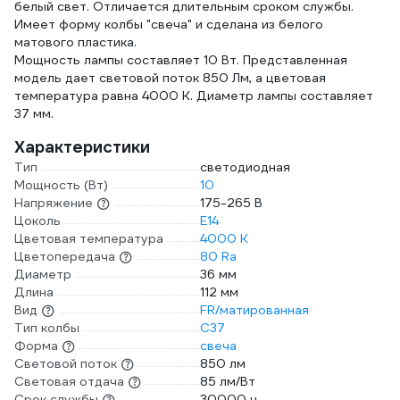
белый cвет. Отличается длительным сроком службы.
Имеет форму колбы "свеча" и сделана из белого
матового пластика.
Мощность лампы составляет 10 Вт. Представленная
модель дает световой поток 850 Лм, а цветовая
температура равна 4000 K. Диаметр лампы составляет
37 мм.
Характеристики
Тип
светодиодная
Мощность (Вт)
10
Напряжение
175-265 В
Цоколь
E14
Цветовая температура
4000 К
Цветопередача
80 Ra
Диаметр
36 мм
Длина
112 мм
Вид
FR/матированная
Тип колбы
C37
Форма
свеча
Световой поток
850 лм
Световая отдача
85 лм/Вт
Срок службы
30000 ч