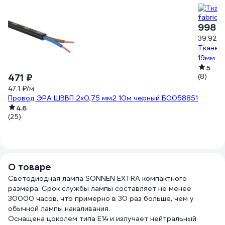
998 ₽
39.92 ₽
Тканева
19мм х
5
471 ₽
(8)
47.1 ₽/м
Провод ЭРА ШВВП 2x0,75 мм2 10м черный Б0058851
4.6
(25)
О товаре
Светодиодная лампа SONNEN EXTRA компактного
размера. Срок службы лампы составляет не менее
30000 часов, что примерно в 30 раз больше, чем у
обычной лампы накаливания.
Оснащена цоколем типа Е14 и излучает нейтральный