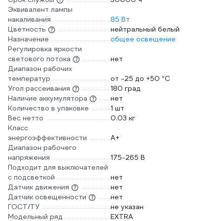
Эквивалент лампы
накаливания
85 Вт
Цветность
нейтральный белый
Назначение
общее освещение
Регулировка яркости
светового потока
нет
Диапазон рабочих
температур
от -25 до +50 °С
Угол рассеивания
180 град
Наличие аккумулятора
нет
Количество в упаковке
1 шт
Вес нетто
0.03 кг
Класс
энергоэффективности
A+
Диапазон рабочего
напряжения
175-265 В
Подходит для выключателей
с подсветкой
нет
Датчик движения
нет
Датчик освещенности
нет
ГОСТ/ТУ
не указан
Модельный ряд
EXTRA