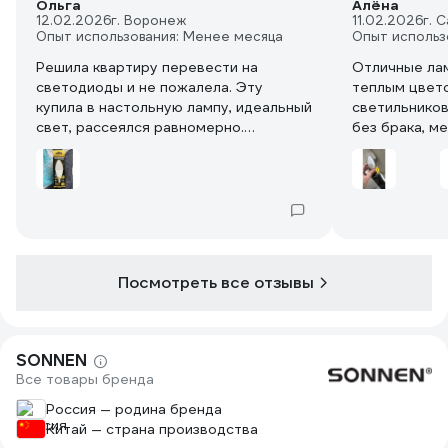
Ольга
Алёна
12.02.2026
г. Воронеж
11.02.2026
г. 
Опыт использования: Менее месяца
Опыт использ
Решила квартиру перевести на
Отличные ла
светодиоды и не пожалела. Эту
теплым цвето
купила в настольную лампу, идеальный
светильников
свет, рассеялся равномерно.
без брака, м
Настоящий домашний уютный
мерцания. Яр
желтоватый свет. В цоколе сидит
плотно, не болтается. Я давольна.
Посмотреть все отзывы
SONNEN
Все товары бренда
Россия — родина бренда
Китай — страна производства