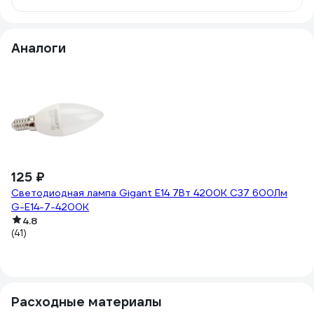
Аналоги
125 ₽
-
7
Светодиодная лампа Gigant E14 7Вт 4200К C37 600Лм
G-E14-7-4200K
12
Св
4.8
(41)
E
(4
Расходные материалы