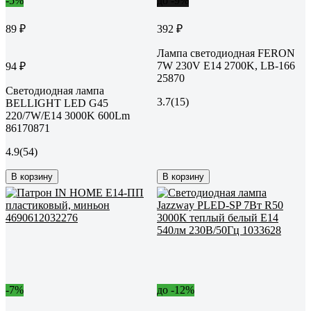
-5%
до -9%
89 ₽
392 ₽
Лампа светодиодная FERON
7W 230V E14 2700K, LB-166
94 ₽
25870
Светодиодная лампа
3.7
(15)
BELLIGHT LED G45
220/7W/E14 3000K 600Lm
86170871
4.9
(54)
В корзину
В корзину
-7%
до -12%