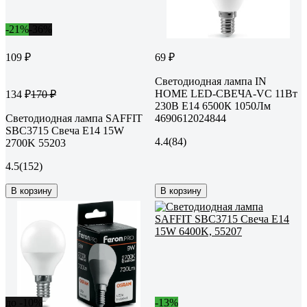
-21%
-36%
109 ₽
69 ₽
Светодиодная лампа IN
HOME LED-СВЕЧА-VC 11Вт
134 ₽
170 ₽
230В Е14 6500К 1050Лм
Светодиодная лампа SAFFIT
4690612024844
SBC3715 Свеча E14 15W
4.4
(84)
2700K 55203
4.5
(152)
В корзину
В корзину
до -10%
-13%