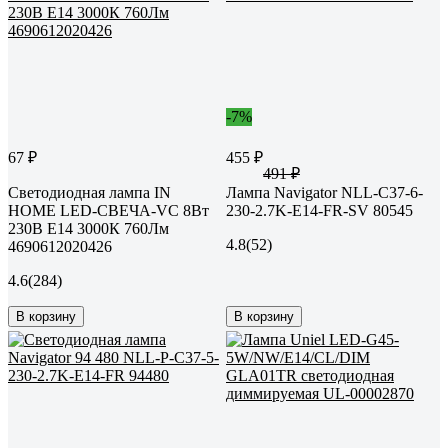
-7%
67 ₽
455 ₽
491 ₽
Светодиодная лампа IN
Лампа Navigator NLL-C37-6-
HOME LED-СВЕЧА-VC 8Вт
230-2.7K-E14-FR-SV 80545
230В Е14 3000К 760Лм
4.8
(52)
4690612020426
4.6
(284)
В корзину
В корзину