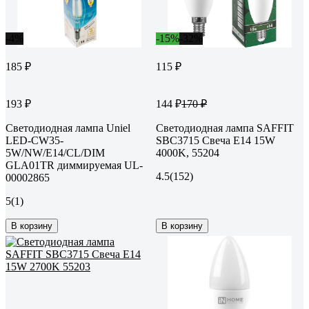
-4%
-15%
-32%
185 ₽
115 ₽
193 ₽
144 ₽
170 ₽
Светодиодная лампа Uniel
Светодиодная лампа SAFFIT
LED-CW35-
SBC3715 Свеча E14 15W
5W/NW/E14/CL/DIM
4000K, 55204
GLA01TR диммируемая UL-
4.5
(152)
00002865
5
(1)
В корзину
В корзину