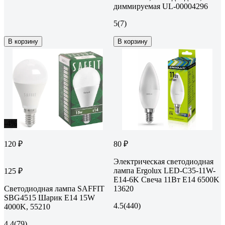
диммируемая UL-00004296
5
(7)
В корзину
В корзину
-4%
120 ₽
80 ₽
Электрическая светодиодная
лампа Ergolux LED-C35-11W-
125 ₽
E14-6K Свеча 11Вт E14 6500K
Светодиодная лампа SAFFIT
13620
SBG4515 Шарик E14 15W
4.5
(440)
4000K, 55210
4.4
(79)