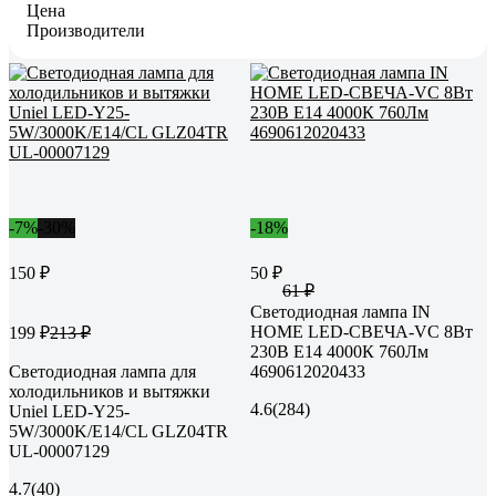
Цена
Производители
-7%
-30%
-18%
150 ₽
50 ₽
61 ₽
Светодиодная лампа IN
HOME LED-СВЕЧА-VC 8Вт
199 ₽
213 ₽
230В Е14 4000К 760Лм
Светодиодная лампа для
4690612020433
холодильников и вытяжки
4.6
(284)
Uniel LED-Y25-
5W/3000K/E14/CL GLZ04TR
UL-00007129
4.7
(40)