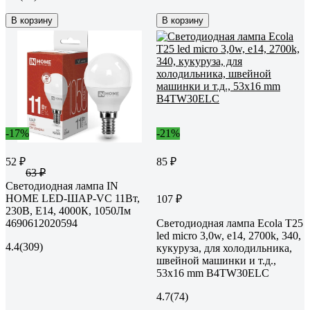
В корзину
В корзину
-17%
-21%
52 ₽
85 ₽
63 ₽
Светодиодная лампа IN
HOME LED-ШАР-VC 11Вт,
107 ₽
230В, Е14, 4000К, 1050Лм
4690612020594
Светодиодная лампа Ecola T25
led micro 3,0w, e14, 2700k, 340,
4.4
(309)
кукуруза, для холодильника,
швейной машинки и т.д.,
53x16 mm B4TW30ELC
4.7
(74)