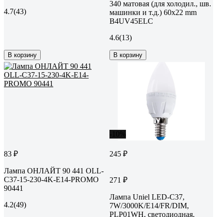
340 матовая (для холодил., шв.
4.7
(43)
машинки и т.д.) 60x22 mm
B4UV45ELC
4.6
(13)
В корзину
В корзину
-10%
83 ₽
245 ₽
Лампа ОНЛАЙТ 90 441 OLL-
C37-15-230-4K-E14-PROMO
271 ₽
90441
Лампа Uniel LED-C37,
4.2
(49)
7W/3000K/E14/FR/DIM,
PLP01WH, светодиодная,