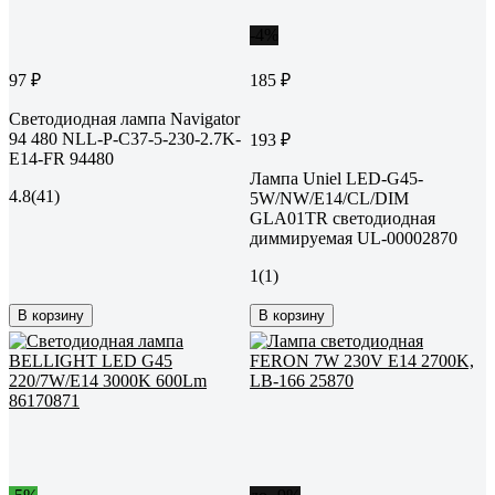
-4%
97 ₽
185 ₽
Светодиодная лампа Navigator
94 480 NLL-P-C37-5-230-2.7K-
193 ₽
E14-FR 94480
Лампа Uniel LED-G45-
4.8
(41)
5W/NW/E14/CL/DIM
GLA01TR светодиодная
диммируемая UL-00002870
1
(1)
В корзину
В корзину