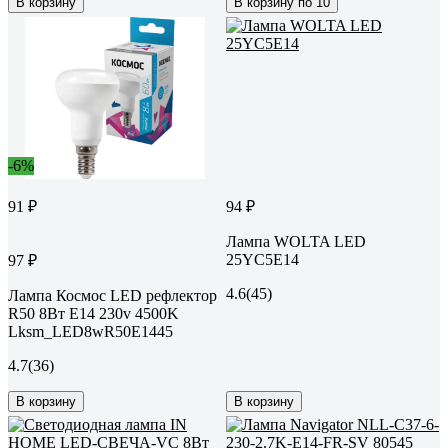
В корзину
В корзину по 10
-6%
91 ₽
94 ₽
Лампа WOLTA LED
25YC5E14
97 ₽
4.6
(45)
Лампа Космос LED рефлектор
R50 8Вт Е14 230v 4500K
Lksm_LED8wR50E1445
4.7
(36)
В корзину
В корзину