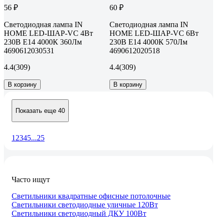
56 ₽
60 ₽
Светодиодная лампа IN
Светодиодная лампа IN
HOME LED-ШАР-VC 4Вт
HOME LED-ШАР-VC 6Вт
230В Е14 4000К 360Лм
230В Е14 4000К 570Лм
4690612030531
4690612020518
4.4
(309)
4.4
(309)
В корзину
В корзину
Показать еще 40
1
2
3
4
5
...
25
Часто ищут
Светильники квадратные офисные потолочные
Светильники светодиодные уличные 120Вт
Светильники светодиодный ДКУ 100Вт