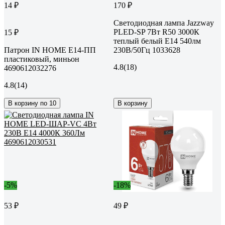
14 ₽
170 ₽
Светодиодная лампа Jazzway
PLED-SP 7Вт R50 3000К
15 ₽
теплый белый E14 540лм
Патрон IN HOME Е14-ПП
230В/50Гц 1033628
пластиковый, миньон
4.8
(18)
4690612032276
4.8
(14)
В корзину по 10
В корзину
-5%
-18%
53 ₽
49 ₽