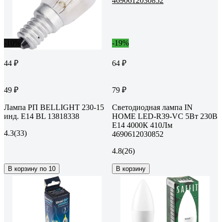
-10%
-19%
44 ₽
64 ₽
49 ₽
79 ₽
Лампа РП BELLIGHT 230-15
Светодиодная лампа IN
инд. E14 BL 13818338
HOME LED-R39-VC 5Вт 230В
Е14 4000К 410Лм
4.3
(33)
4690612030852
4.8
(26)
В корзину по 10
В корзину