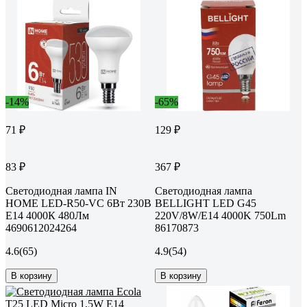
-14%
-65%
71 ₽
129 ₽
83 ₽
367 ₽
Светодиодная лампа IN
Светодиодная лампа
HOME LED-R50-VC 6Вт 230В
BELLIGHT LED G45
Е14 4000К 480Лм
220V/8W/E14 4000K 750Lm
4690612024264
86170873
4.6
(65)
4.9
(54)
В корзину
В корзину