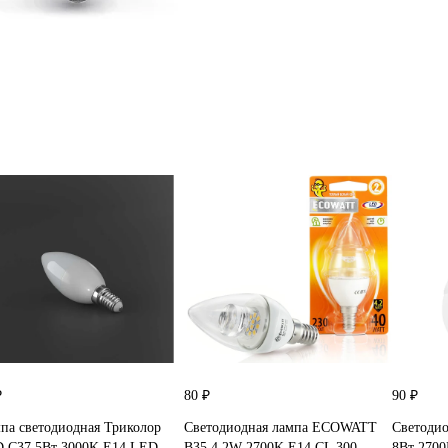
₽
80 ₽
90 ₽
па светодиодная Триколор
Светодиодная лампа ECOWATT
Светодио
 C37 5Вт 3000K E14 LED-
B35 4.2W 2700K E14 CL 300
8Вт 270