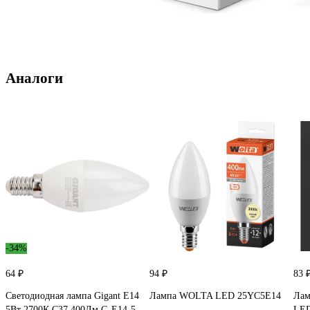
Аналоги
-34%
64 ₽
94 ₽
83 
Светодиодная лампа Gigant E14
Лампа WOLTA LED 25YC5E14
Лам
5Вт 2700К C37 400Лм G-E14-5-
LED