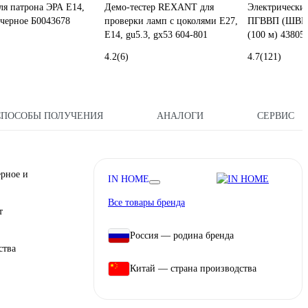
ля патрона ЭРА E14,
Демо-тестер REXANT для
Электрически
 черное Б0043678
проверки ламп с цоколями Е27,
ПГВВП (ШВВП
Е14, gu5.3, gx53 604-801
(100 м) 4380
4.2
(6)
4.7
(121)
СПОСОБЫ ПОЛУЧЕНИЯ
АНАЛОГИ
СЕРВИС
рное и
IN HOME
Все товары бренда
т
Россия — родина бренда
ства
Китай — страна производства