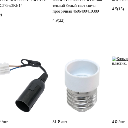
C375w3KE14
теплый белый свет свеча
4.5
(15)
прозрачная 4606400419389
0)
4.9
(22)
₽
/шт
81 ₽
/шт
4 ₽
/шт