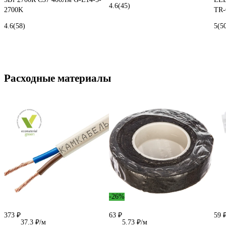
4.6
(45)
2700K
TR-
4.6
(58)
5
(5
Расходные материалы
-26%
373 ₽
63 ₽
59 
37.3 ₽/м
5.73 ₽/м