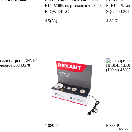
E14 2700K шар композит 78x45
К–E14 "Ламп
K4QW80ELC
SQ0340-0201
4.5
(53)
4.8
(16)
1 889 ₽
5 735 ₽
57.35 