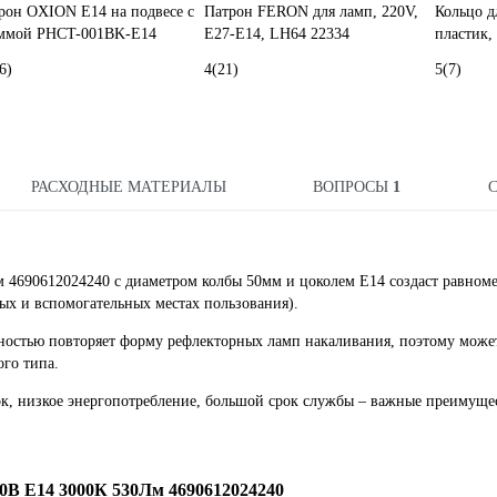
рон OXION Е14 на подвесе с
Патрон FERON для ламп, 220V,
Кольцо д
ммой PHCT-001BK-E14
E27-E14, LH64 22334
пластик,
6)
4
(21)
5
(7)
РАСХОДНЫЕ МАТЕРИАЛЫ
ВОПРОСЫ
1
4690612024240 с диаметром колбы 50мм и цоколем Е14 создаст равноме
х и вспомогательных местах пользования).
ностью повторяет форму рефлекторных ламп накаливания, поэтому може
ого типа.
ок, низкое энергопотребление, большой срок службы – важные преимуще
В Е14 3000К 530Лм 4690612024240