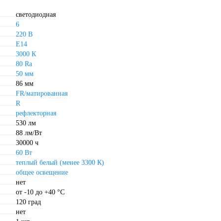
светодиодная
6
220 В
E14
3000 К
80 Ra
50 мм
86 мм
FR/матированная
R
рефлекторная
530 лм
88 лм/Вт
30000 ч
60 Вт
теплый белый (менее 3300 К)
общее освещение
нет
от -10 до +40 °С
120 град
нет