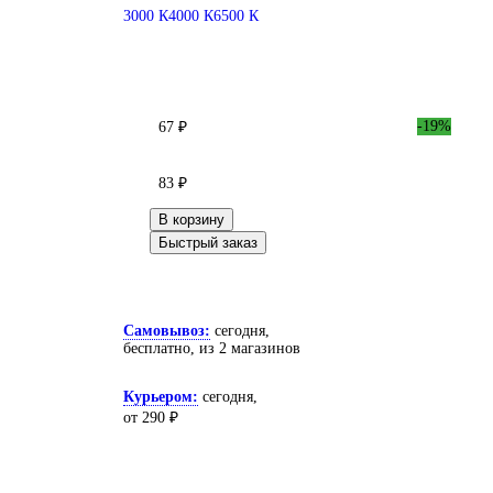
3000 К
4000 К
6500 К
-19%
67 ₽
83 ₽
В корзину
Быстрый заказ
Самовывоз:
сегодня,
бесплатно
, из 2 магазинов
Курьером:
сегодня,
от 290 ₽