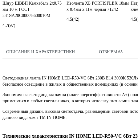
Шнур ШВВП Камкабель 2x0.75
Изолента ХБ FORTISFLEX 18мм
Пат
мм 10 м ГОСТ
х 0.4мм х 11м черная 71242
кле
231ЯA20C0000Ъ600010М
4.5
(42)
4.5
(
4.7
(97)
ОПИСАНИЕ И ХАРАКТЕРИСТИКИ
ОТЗЫВЫ
65
Светодиодная лампа IN HOME LED-R50-VC 6Вт 230В Е14 3000К 530Лм 
безопасное освещение в жилых и общественных помещениях (в основны
Экономичная светодиодная лампа (класс энергоэффективности А+) пол
применяться в любых светильниках, в которых используются лампы так
Современный дизайн, высокая светоотдача, равномерный световой пот
данного вида ламп ТМ IN-HOME.
Технические характеристики IN HOME LED-R50-VC 6Вт 230