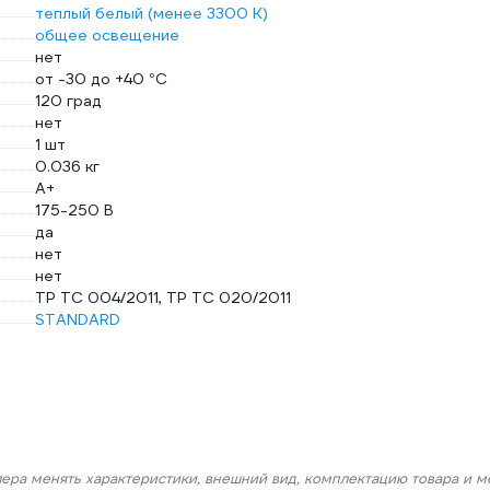
теплый белый (менее 3300 К)
общее освещение
нет
от -30 до +40 °С
120 град
нет
1 шт
0.036 кг
A+
175-250 В
да
нет
нет
ТР ТС 004/2011, ТР ТС 020/2011
STANDARD
лера менять характеристики, внешний вид, комплектацию товара и м