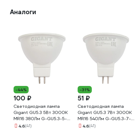
Аналоги
-44%
-31%
100 ₽
51 ₽
Светодиодная лампа
Светодиодная лампа
Gigant GU5.3 5Вт 3000K
Gigant GU5.3 7Вт 3000K
MR16 380Лм G-GU5.3-5-
MR16 540Лм G-GU5.3-7-
3000K
3000K
4.6
(41)
4.6
(41)