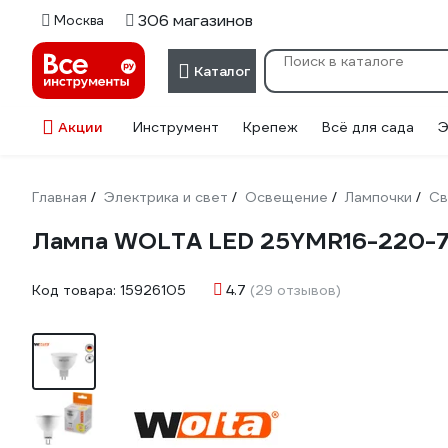
306 магазинов
Москва
Каталог
Акции
Инструмент
Крепеж
Всё для сада
Э
Главная
Электрика и свет
Освещение
Лампочки
Св
/
/
/
/
Лампа WOLTA LED 25YMR16-220-7
Код товара:
15926105
4.7
(29 отзывов)