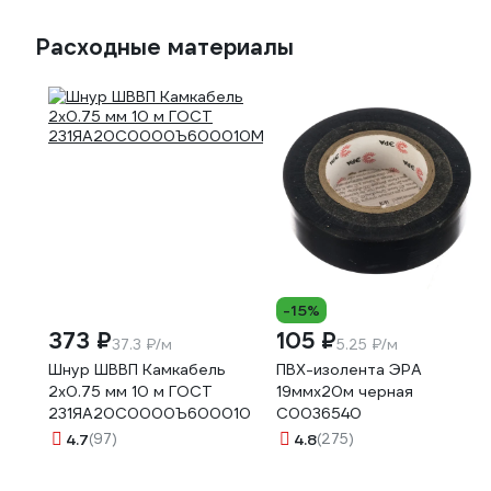
Расходные материалы
-15%
373 ₽
105 ₽
37.3 ₽/м
5.25 ₽/м
Шнур ШВВП Камкабель
ПВХ-изолента ЭРА
2x0.75 мм 10 м ГОСТ
19ммх20м черная
231ЯA20C0000Ъ600010М
C0036540
4.7
(97)
4.8
(275)