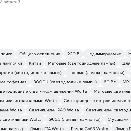
ой офертой
мпочки
Общего освещения
220 В
Недиммируемые
М
е лампочки
Китай
Матовые (светодиодные лампы)
Для
рогие (светодиодные лампы)
Теплые (лампы | лампочки)
ма софитная
3000К (светодиодные лампы)
60 Вт
MR1
ветодиодные с датчиком движения Wolta
Матовые светиль
ьники встраиваемые Wolta
Светодиодные встраиваемые св
йные Wolta
Светильники IP40 Wolta
Светильники светод
 светильники Wolta
GU5.3 (лампы | лампочки)
С усиками
ные лампы)
Лампы E14 Wolta
Лампа Gx53 Wolta
Лампа 