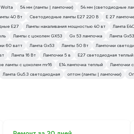
 Wolta
54 мм (лампы | лампочки)
54 мм (светодиодные ла
ампы 40 Вт
Светодиодные лампы E27 220 В
E 27 лампочк
дные E27
Лампы накаливания мощностью 40 вт
Лампа E4
оль
Лампы с цоколем GX53
Gx 53 лампочка
Лампа Gx53
ки 60 ватт
Лампа Gx53
Лампы 50 Вт
Лампочки светоди
вт
Лампа 16 Вт
Лампочки 5 в
E27 светодиодная теплый
е лампы с цоколем mr16
E14 лампочка теплый
Лампочки 
Лампа Gu5.3 светодиодная
оптом (лампы | лампочки)
О
Ремонт за 20 дней