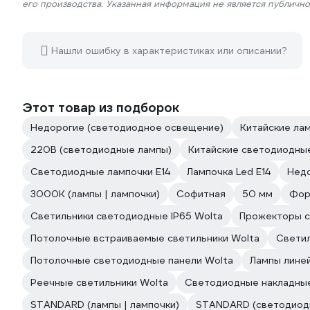
его производства. Указанная информация не является публичн
Нашли ошибку в характеристиках или описании?
Этот товар из подборок
Недорогие (светодиодное освещение)
Китайские ла
220В (светодиодные лампы)
Китайские светодиодны
Светодиодные лампочки E14
Лампочка Led E14
Недо
3000К (лампы | лампочки)
Софитная
50 мм
Фор
Светильники светодиодные IP65 Wolta
Прожекторы с
Потолочные встраиваемые светильники Wolta
Светил
Потолочные светодиодные панели Wolta
Лампы лине
Реечные светильники Wolta
Светодиодные накладные
STANDARD (лампы | лампочки)
STANDARD (светодиод