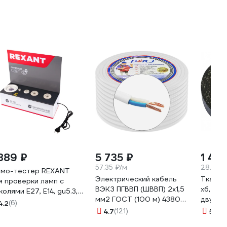
 889 ₽
5 735 ₽
1 417
57.35 ₽/м
28.34 ₽
мо-тестер REXANT
Электрический кабель
Тканев
я проверки ламп с
ВЭКЗ ПГВВП (ШВВП) 2x1,5
хб, чер
колями Е27, Е14, gu5.3,
мм2 ГОСТ (100 м) 43805
двухст
53 604-801
4.2
(6)
VEKZ00037
0.4 м
4.7
(121)
5
(6)