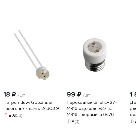
18 ₽
99 ₽
1
/шт
/шт
Патрон duwi GU5.3 для
Переходник Uniel LH27-
Де
галогенных ламп, 24603 9
MR16 с цоколя Е27 на
дл
MR16 - керамика 6476
цо
4.8
(56)
gx
5
(3)