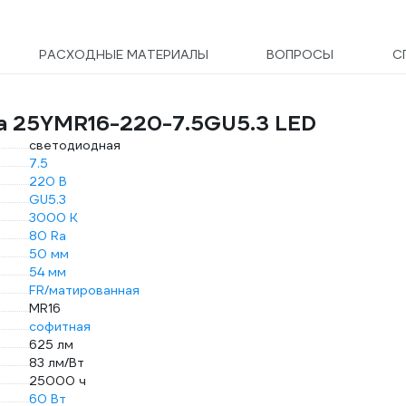
РАСХОДНЫЕ МАТЕРИАЛЫ
ВОПРОСЫ
С
ta 25YMR16-220-7.5GU5.3 LED
светодиодная
7.5
220 В
GU5.3
3000 К
80 Ra
50 мм
54 мм
FR/матированная
MR16
софитная
625 лм
83 лм/Вт
25000 ч
60 Вт