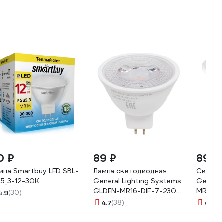
0 ₽
89 ₽
89 ₽
мпа Smartbuy LED SBL-
Лампа светодиодная
Светод
5_3-12-30K
General Lighting Systems
General
GLDEN-MR16-DIF-7-230-
MR16-
4.9
(30)
GU5.3-2700 661594
65030
4.7
(38)
4.5
(9