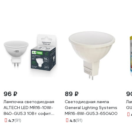
96 ₽
89 ₽
9
Лампочка светодиодная
Светодиодная лампа
Ла
ALTECH LED MR16-10W-
General Lighting Systems
GU
840-GU5.3 10Вт софит
MR16-8W-GU5.3-650400
нейтральный белый свет
4.7
(91)
4.5
(91)
4673758071125