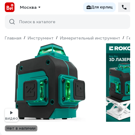
Москва
Для юрлиц
Поиск в каталоге
Главная
/
Инструмент
/
Измерительный инструмент
/
Гео
видео
Нет в наличии