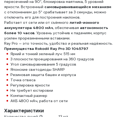
пересечений на 90°, блокировка маятника, 5 уровней
яркости. Встроенный
самовыравнивающийся механизм
с отклонением до 5° срабатывает за 3 секунды, можно
отключить его для построения наклонов.
Работает от сети или от съёмного
литий-ионного
аккумулятора 4800 мАч
, обеспечивая
автономность
более 10 часов
. Уровень устойчив к падениям, корпус
усилен прорезиненными вставками.
Ray Pro — это точность, удобство и реальная надёжность.
Преимущества Rokodil Ray Pro 3D 1045797
Яркий и тонкий зеленый луч: 515 нм
3 плоскости проецирования на 360 градусов
Угол самовыравнивания 5 градусов
Японские светодиоды SHARP
Резиновая защита башен и корпуса
Точка отвеса
Регулировка яркости
Не требует юстировки
Компактный размер
АКБ 4800 мАч, работа от сети
Характеристики
Количество лучей
12 шт