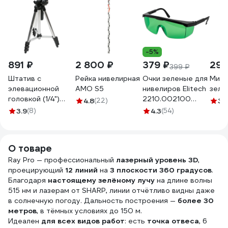
-5%
891 ₽
2 800 ₽
379 ₽
290
399 ₽
Штатив с
Рейка нивелирная
Очки зеленые для
Мише
элевационной
AMO S5
нивелиров Elitech
зелё
головкой (1/4")
2210.002100
4.8
(22)
3.
Tripod 106 FUBAG
191993
3.9
(8)
4.3
(54)
31638
О товаре
Ray Pro — профессиональный
лазерный уровень 3D
,
проецирующий
12 линий
на
3 плоскости 360 градусов
.
Благодаря
настоящему зелёному лучу
на длине волны
515 нм и лазерам от SHARP, линии отчётливо видны даже
в солнечную погоду. Дальность построения —
более 30
метров
, в тёмных условиях до 150 м.
Идеален
для всех видов работ
: есть
точка отвеса
, 6