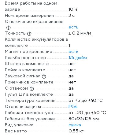
Время работы на одном
заряде
10 ч
Ном. время измерения
3 с
Отключение выравнивания
есть
Точность
± 0.2 мм/м
Количество аккумуляторов в
комплекте
1
Магнитное крепление
есть
Резьба под штатив
1/4 дюйм
Штатив в комплекте
нет
Рейка в комплекте
нет
Звуковой сигнал
да
Приемник в комплекте
нет
С отвесом
да
Пульт ДУ в комплекте
да
Температура хранения
от +5 до +40 °С
Степень защиты
IP54
Рабочая температура
от -20 до +50 °С
Габариты без упаковки
80x131x125 мм
Вид упаковки
сумка
Вес нетто
0.55 кг