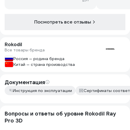
как у него начали вылетать нижние
рабочего дня
заглуши, одновременно служащие
аккумулятор,
ножками. В итоге одна потерялась и я
что я искал,
снял все. Надпись покорил на корпусе
рекомендую.
Посмотреть все отзывы
убежала куда то. Короче качество
исполнения никак не соответствует
его цене. Максимум 5т он стоит
Rokodil
Все товары бренда
Россия — родина бренда
Китай — страна производства
Документация
Инструкция по эксплуатации
Сертификаты соответ
Вопросы и ответы об уровне Rokodil Ray
Pro 3D