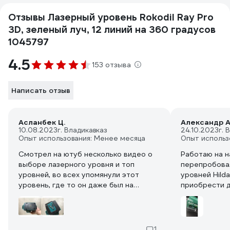
Отзывы Лазерный уровень Rokodil Ray Pro
3D, зеленый луч, 12 линий на 360 градусов
1045797
4.5
153 отзыва
Написать отзыв
Асланбек Ц.
Александр А
10.08.2023
г. Владикавказ
24.10.2023
г. 
Опыт использования: Менее месяца
Опыт использ
Смотрел на ютуб несколько видео о
Работаю на н
выборе лазерного уровня и топ
перепробова
уровней, во всех упомянули этот
уровней Hild
уровень, где то он даже был на
приобрести 
первом месте. Я так понял, у этих
посмотрел об
обзорщиков нет опыта его
откалиброван
использования от слова совсем. Я
любой точки 
даже не успел закончить один объект,
магазина пр
1