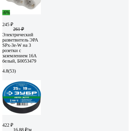
-6%
245 ₽
261 ₽
Электрический
разветвитель ЭРА
SPx-3e-W на 3
розетки с
заземлением 16А
белый, Б0053479
4.8
(53)
422 ₽
16.88 ₽/м