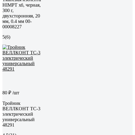
HIMPT хб, черная,
300 г,
двухсторонняя, 20
мм, 0.4 мм 00-
00008227
5
(6)
80 ₽
/шт
Тройник
ВЕЛЛКОНТ ТС-3
электрический
универсальный
48291