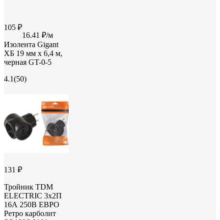
105 ₽
16.41 ₽/м
Изолента Gigant
ХБ 19 мм х 6,4 м,
черная GT-0-5
4.1
(50)
131 ₽
Тройник TDM
ELECTRIC 3х2П
16А 250B ЕВРО
Ретро карболит