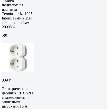
Тканевая
подкапотная
изолента
Terminator Izt 1925
fabric, 19мм х 25м,
толщина 0,25мм
2000832
5
(8)
339 ₽
Электрический
двойник REXANT
с заземлением и
защитными
шторками 16 А