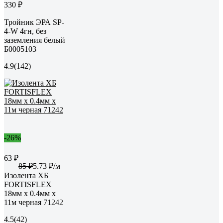
330 ₽
Тройник ЭРА SP-
4-W 4гн, без
заземления белый
Б0005103
4.9
(142)
-26%
63 ₽
85 ₽
5.73 ₽/м
Изолента ХБ
FORTISFLEX
18мм х 0.4мм х
11м черная 71242
4.5
(42)