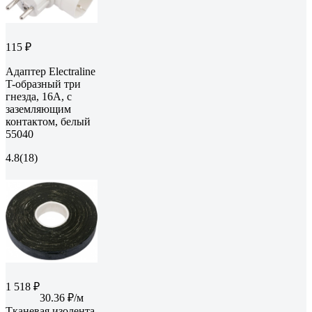
115 ₽
Адаптер Electraline
T-образный три
гнезда, 16A, с
заземляющим
контактом, белый
55040
4.8
(18)
1 518 ₽
30.36 ₽/м
Тканевая изолента