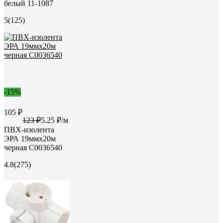
белый 11-1087
5
(125)
-15%
105 ₽
123 ₽
5.25 ₽/м
ПВХ-изолента
ЭРА 19ммх20м
черная C0036540
4.8
(275)