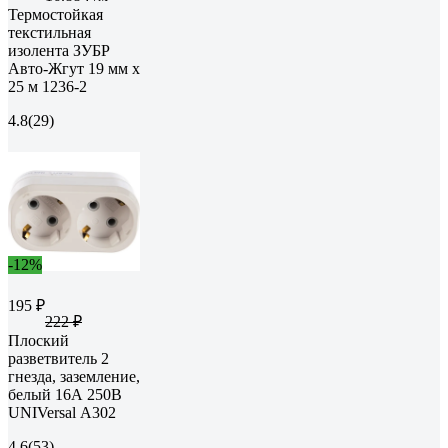
Термостойкая
текстильная
изолента ЗУБР
Авто-Жгут 19 мм х
25 м 1236-2
4.8
(29)
-12%
195 ₽
222 ₽
Плоский
разветвитель 2
гнезда, заземление,
белый 16А 250В
UNIVersal А302
4.6
(53)