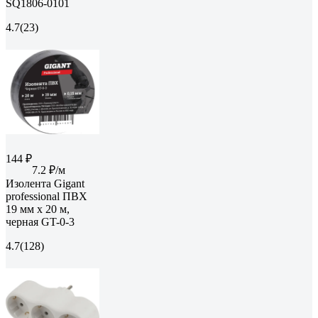
SQ1806-0101
4.7
(23)
144 ₽
7.2 ₽/м
Изолента Gigant
professional ПВХ
19 мм х 20 м,
черная GT-0-3
4.7
(128)