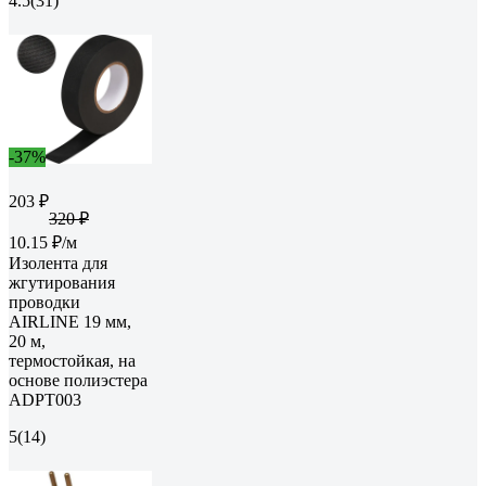
4.5
(31)
-37%
203 ₽
320 ₽
10.15 ₽/м
Изолента для
жгутирования
проводки
AIRLINE 19 мм,
20 м,
термостойкая, на
основе полиэстера
ADPT003
5
(14)