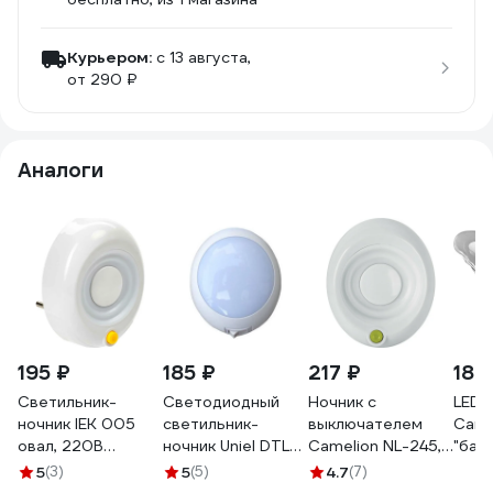
Курьером:
c 13 августа,
от 290 ₽
Аналоги
195 ₽
185 ₽
217 ₽
188
Светильник-
Светодиодный
Ночник с
LED-
ночник IEK 005
светильник-
выключателем
Came
овал, 220В
ночник Uniel DTL-
Camelion NL-245,
"баб
LDNN0-005-OV-
303-
"Кнопка", LED,
выкл
5
(3)
5
(5)
4.7
(7)
P-00-S-K01
Круг/White/3LED/0.5W
220В 14265
220V