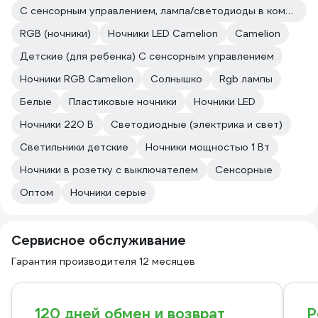
С сенсорным управлением, лампа/светодиоды в комплекте
RGB (ночники)
Ночники LED Camelion
Camelion
Детские (для ребенка) С сенсорным управлением
Ночники RGB Camelion
Солнышко
Rgb лампы
Белые
Пластиковые ночники
Ночники LED
Ночники 220 В
Светодиодные (электрика и свет)
Светильники детские
Ночники мощностью 1 Вт
Ночники в розетку с выключателем
Сенсорные
Оптом
Ночники серые
Сервисное обслуживание
Гарантия производителя 12 месяцев
120 дней обмен и возврат
Р