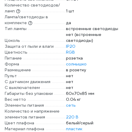
Количество светодиодов/
ламп
1 шт
Лампа/светодиоды в
комплекте
да
Тип лампы
встроенные светодиоды
нет (встроенные
Цоколь
светодиоды)
Защита от пыли и влаги
IP20
Цветность
RGB
Питание
розетка
Форма
солнышко
Размещение
в розетку
Пульт
нет
С датчиком движения
нет
С выключателем
нет
Габариты без упаковки
60х70х85 мм
Вес нетто
0.04 кг
Элементы питания
сеть
Количество и напряжение
элементов питания
220 В
Цвет плафона
белый/серый
Материал плафона
пластик