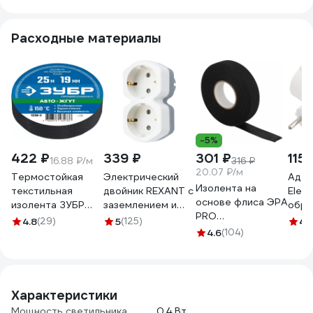
02742
Расходные материалы
-5%
422 ₽
339 ₽
301 ₽
115 
16.88 ₽/м
316 ₽
20.07 ₽/м
Термостойкая
Электрический
Адап
Изолента на
текстильная
двойник REXANT с
Elect
основе флиса ЭРА
изолента ЗУБР
заземлением и
обра
PRO
Авто-Жгут 19 мм х
защитными
гнезд
4.8
(29)
5
(125)
4.
PROFLEEC1915 19
25 м 1236-2
шторками 16 А
4.6
(104)
зазе
мм, 15 м, 0,3 мм,
белый 11-1087
конт
черная Б0057181
550
Характеристики
Мощность светильника
0.4 Вт