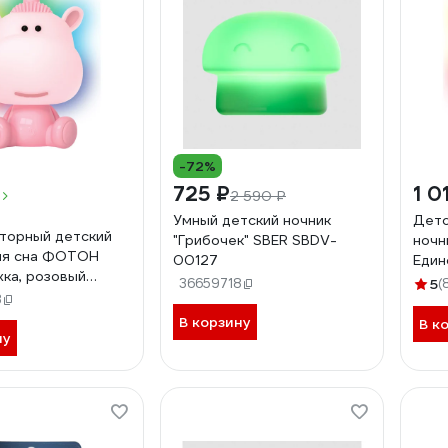
-72%
725 ₽
1 0
2 590 ₽
Умный детский ночник
Детс
торный детский
"Грибочек" SBER SBDV-
ночн
ля сна ФОТОН
00127
Един
ка, розовый
36659718
5
(
3
В корзину
В к
ну