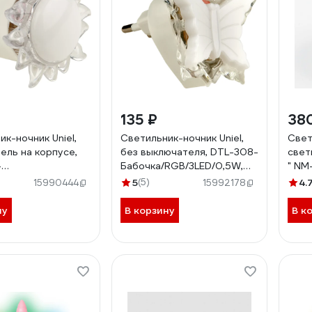
135 ₽
38
к-ночник Uniel,
Светильник-ночник Uniel,
Свет
ель на корпусе,
без выключателя, DTL-308-
свет
-
Бабочка/RGB/3LED/0,5W,
" NM
х/RGB/4LED/0,5W,
10318
2433
5
(5)
4.
15990444
15992178
ну
В корзину
В к