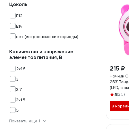
Цоколь
E12
E14
нет (встроенные светодиоды)
Количество и напряжение
элементов питания, В
215 ₽
2х1.5
Ночник C
3
253"Панд
(LED, с в
3.7
смена цв
5
(20)
220В) 15
3х1.5
В корзи
5
Показать еще 1