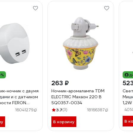
0%
д
263 ₽
523
ик-ночник c двумя
Ночник-аромалампа TDM
Свет
дами и с датчиком
ELECTRIC Махаон 220 В
Мишк
ности FERON
SQ0357-0034
1,2W
лый FN1122 41021
520
3.7
(3)
401
16041279
18166387
В к
ну
В корзину