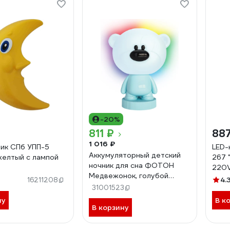
-20%
811 ₽
887
1 016 ₽
ик СПб УПП-5
LED-
Аккумуляторный детский
желтый с лампой
267 
ночник для сна ФОТОН
220V
Медвежонок, голубой
4.
16211208
25391
31001523
ну
В к
В корзину