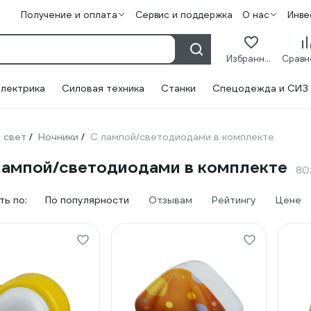
Получение и оплата
Сервис и поддержка
О нас
Инве
Избранное
лектрика
Силовая техника
Станки
Спецодежда и СИЗ
 свет
Ночники
С лампой/светодиодами в комплекте
/
/
 лампой/светодиодами в комплекте
80
ь по:
По популярности
Отзывам
Рейтингу
Цене