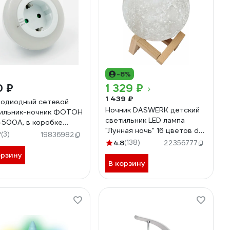
-8%
0 ₽
1 329 ₽
1 439 ₽
одиодный сетевой
Ночник DASWERK детский
ильник-ночник ФОТОН
светильник LED лампа
-500A, в коробке
"Лунная ночь" 16 цветов d
8
7
(3)
19836982
15 см с пультом 237952
4.8
(138)
22356777
орзину
В корзину