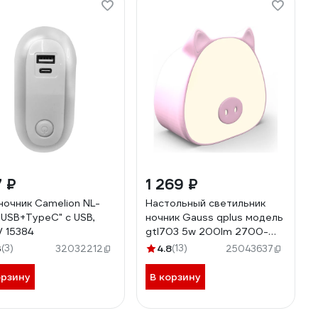
 ₽
1 269 ₽
ночник Camelion NL-
Настольный светильник
"USB+TypeC" с USB,
ночник Gauss qplus модель
 15384
gtl703 5w 200lm 2700-
6000k 5v li-ion 1200ma
3
(3)
4.8
(13)
32032212
25043637
розовый NN7034
орзину
В корзину