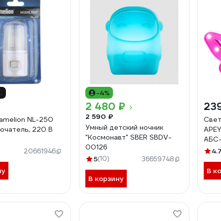
%
-4%
2 480 ₽
23
2 590 ₽
amelion NL-250
Свет
Умный детский ночник
лючатель, 220 В
APEY
"Космонавт" SBER SBDV-
АБС-
00126
12-61
4.
20661946
5
(10)
36659748
ну
В к
В корзину