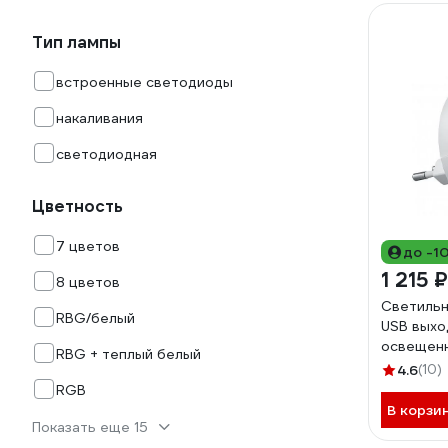
Тип лампы
встроенные светодиоды
накаливания
светодиодная
Цветность
7 цветов
до -1
1 215 ₽
8 цветов
Светильн
RBG/белый
USB выхо
освещен
RBG + теплый белый
0,5W, бе
4.6
(10)
RGB
В корзи
Показать еще 15