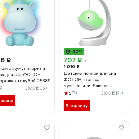
-30%
16 ₽
707 ₽
1 016 ₽
кий аккумуляторный
Детский ночник для сна
ик для сна ФОТОН
ФОТОН Пташка,
орожка, голубой 25389
музыкальная блютуз
8)
31001505
колонка 25387
5
(9)
31001517
орзину
В корзину