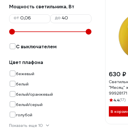
Мощность светильника, Вт
от
до
С выключателем
Цвет плафона
630 ₽
бежевый
Светильн
белый
"Месяц" 
99928171
белый/оранжевый
4.4
(17)
белый/серый
В корзи
голубой
Показать еще 10