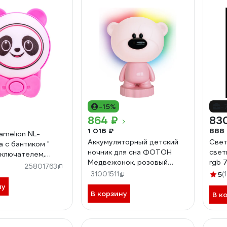
-15%
-
864 ₽
83
1 016 ₽
888
amelion NL-
Аккумуляторный детский
Свет
а с бантиком "
ночник для сна ФОТОН
свет
ыключателем,
Медвежонок, розовый
rgb 
етности свечения,
25801763
25392
башн
006
31001511
5
(
ну
В корзину
В к