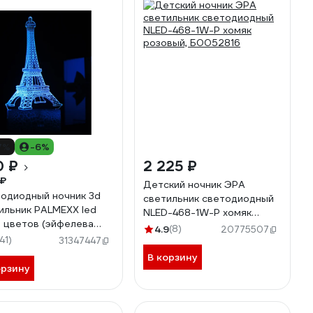
7%
-6%
0 ₽
2 225 ₽
 ₽
Детский ночник ЭРА
одиодный ночник 3d
светильник светодиодный
ильник PALMEXX led
NLED-468-1W-P хомяк
7 цветов (эйфелева
розовый, Б0052816
4.9
(8)
20775507
я) PX/LAMP-018
141)
31347447
В корзину
орзину