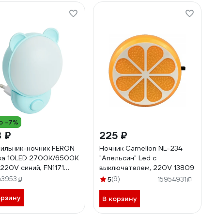
о -7%
 ₽
225 ₽
ильник-ночник FERON
Ночник Camelion NL-234
а 10LED 2700K/6500K
"Апельсин" Led с
 220V синий, FN1171
выключателем, 220V 13809
60
43953
5
(9)
15954931
орзину
В корзину