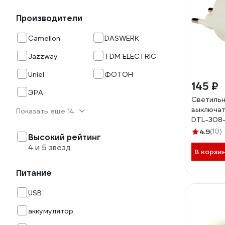
Производители
Camelion
DASWERK
Jazzway
TDM ELECTRIC
Uniel
ФОТОН
145 ₽
ЭРА
Светильни
выключат
Показать еще 14
DTL-308
Подсолну
4.9
(10)
Высокий рейтинг
10322
4 и 5 звезд
В корзи
Питание
USB
аккумулятор