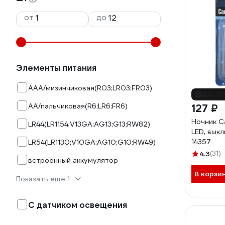
от
до
Элементы питания
AAA/мизинчиковая(R03;LR03;FR03)
до -6
AA/пальчиковая(R6;LR6;FR6)
127 ₽
Ночник C
LR44(LR1154;V13GA;AG13;G13;RW82)
LED, вык
14357
LR54(LR1130;V10GA;AG10;G10;RW49)
4.3
(31)
встроенный аккумулятор
В корзи
Показать еще 1
С датчиком освещения