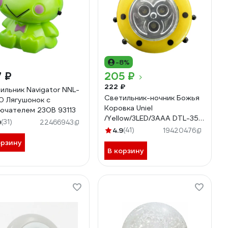
-8%
 ₽
205 ₽
222 ₽
ильник Navigator NNL-
Светильник-ночник Божья
 Лягушонок с
Коровка Uniel
ючателем 230В 93113
/Yellow/3LED/3AAA DTL-354
9
(31)
22466943
7718
4.9
(41)
19420476
орзину
В корзину