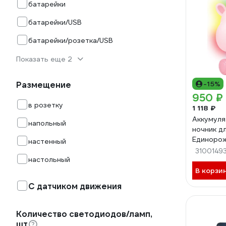
батарейки
батарейки/USB
батарейки/розетка/USB
Показать еще 2
-15%
Размещение
950 ₽
в розетку
1 118 ₽
Аккумуля
напольный
ночник д
Единорож
настенный
25390
3100149
настольный
В корзи
С датчиком движения
Количество светодиодов/ламп,
шт