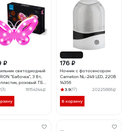
до -4%
9 ₽
176 ₽
ильник светодиодный
Ночник с фотосенсором
RON "Бабочка", 3 Вт,
Camelion NL-249 LED, 220В
пластик, розовый ТБ
14356
7
(3)
3.9
(17)
16154344
20225686
орзину
В корзину