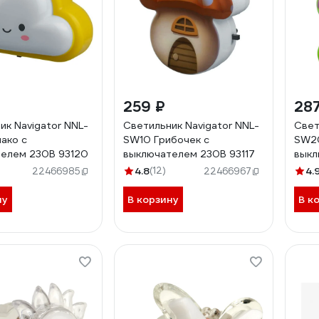
259 ₽
287
ик Navigator NNL-
Светильник Navigator NNL-
Свет
ако с
SW10 Грибочек с
SW20
елем 230В 93120
выключателем 230В 93117
выкл
4.8
(12)
4.
22466985
22466967
ну
В корзину
В к