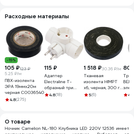
10319
Подс
1032
Расходные материалы
-15%
105 ₽
115 ₽
1 518 ₽
80
123 ₽
30.36 ₽/м
5.25 ₽/м
Адаптер
Тканевая
Трой
ПВХ-изолента
Electraline T-
изолента HIMPT
ВЕЛЛ
ЭРА 19ммх20м
образный три
хб, черная, 300 г,
элек
черная C0036540
гнезда, 16A, с
двухсторонняя,
унив
4.8
(18)
5
(6)
4.
4.8
(275)
заземляющим
20 мм, 0.4 мм 00-
4829
контактом, белый
00008227
55040
О товаре
Ночник Camelion NL-180 Клубника LED 220V 12536 имеет