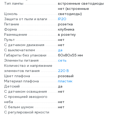
Тип лампы
встроенные светодиоды
нет (встроенные
Цоколь
светодиоды)
Защита от пыли и влаги
IP20
Питание
розетка
Форма
клубника
Размещение
в розетку
Пульт
нет
С датчиком движения
нет
С выключателем
да
Габариты без упаковки
60х80x55 мм
Элементы питания
сеть
Количество и напряжение
элементов питания
220 В
Цвет плафона
розовый
Материал плафона
пластик
Детский
да
С датчиком освещения
нет
С проекцией звездного
неба
нет
С белым шумом
нет
С регулировкой яркости