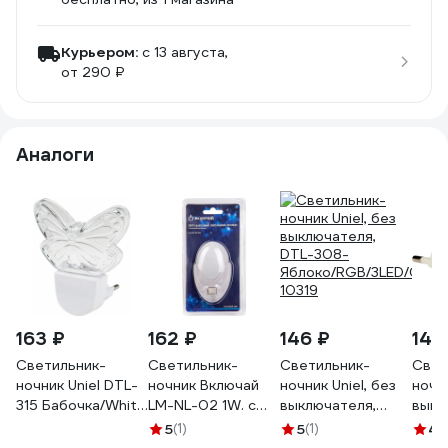
Курьером:
c 13 августа,
от 290 ₽
Аналоги
163 ₽
162 ₽
146 ₽
145
Светильник-
Светильник-
Светильник-
Свет
ночник Uniel DTL-
ночник Включай
ночник Uniel, без
ночни
315 Бабочка/White
LM-NL-02 1W. с
выключателя,
выкл
UL-00007049
выключателем
DTL-308-
корп
5
(1)
5
(1)
4.
1004158
Яблоко/RGB/3LED/0,5W
308-