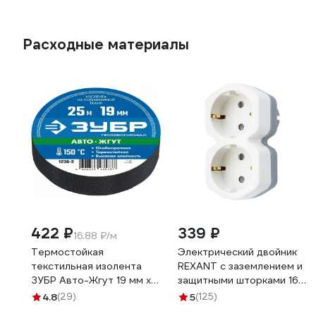
Расходные материалы
422 ₽
339 ₽
16.88 ₽/м
Термостойкая
Электрический двойник
текстильная изолента
REXANT с заземлением и
ЗУБР Авто-Жгут 19 мм х
защитными шторками 16
25 м 1236-2
А белый 11-1087
4.8
(29)
5
(125)