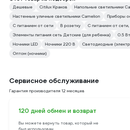
Дешевые
Citilux Краков
Напольные светильники Ca
Настенные уличные светильники Camelion
Приборы о
С питанием от сети
В розетку
С питанием от сети
Элементы питания сеть Детские (для ребенка)
0.5 В
Ночники LED
Ночники 220 В
Светодиодные (электри
Оптом (ночники)
Сервисное обслуживание
Гарантия производителя 12 месяцев
120 дней обмен и возврат
Вы можете вернуть товар, который не
был использован