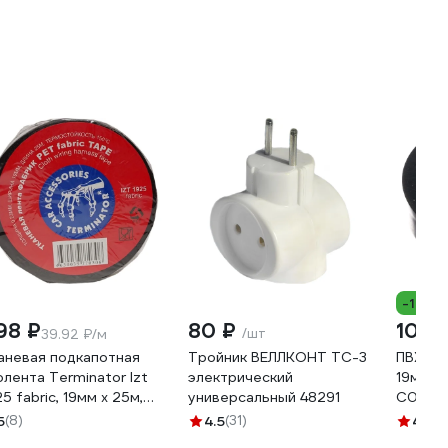
-15%
98 ₽
80 ₽
105 
/шт
39.92 ₽/м
аневая подкапотная
Тройник ВЕЛЛКОНТ ТС-3
ПВХ-из
олента Terminator Izt
электрический
19ммх2
25 fabric, 19мм х 25м,
универсальный 48291
C0036
лщина 0,25мм
5
(8)
4.5
(31)
4.8
(2
00832