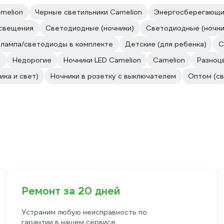
melion
Черные светильники Camelion
Энергосберегающие
свещения
Светодиодные (ночники)
Светодиодные (ночни
, лампа/светодиоды в комплекте
Детские (для ребенка)
С
т
Недорогие
Ночники LED Camelion
Camelion
Разноц
ка и свет)
Ночники в розетку с выключателем
Оптом (св
Ремонт за 20 дней
Устраним любую неисправность по
гарантии в нашем сервисе