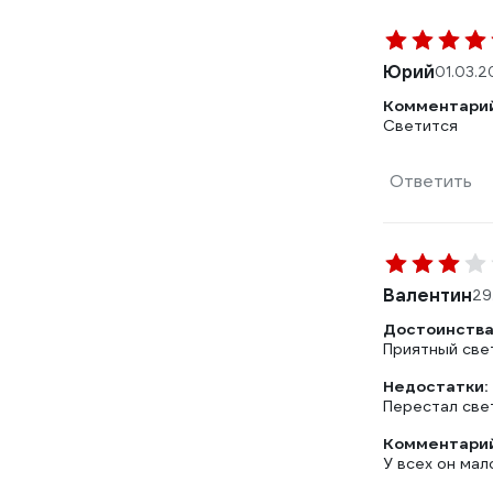
Юрий
01.03.2
Комментарий
Светится
Ответить
Валентин
29
Достоинства
Приятный свет
Недостатки:
Перестал све
Комментарий
У всех он мал