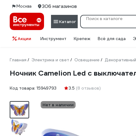
306 магазинов
Москва
Каталог
Акции
Инструмент
Крепеж
Всё для сада
Э
Главная
Электрика и свет
Освещение
Декоративный
/
/
/
Ночник Camelion Led с выключате
Код товара:
15949793
3.5
(8 отзывов)
Нет в наличии