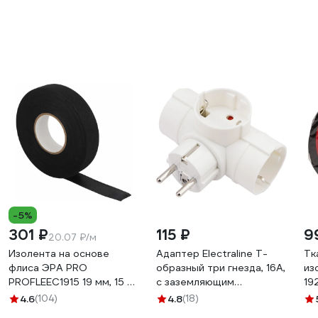
-5%
301 ₽
115 ₽
9
20.07 ₽/м
Изолента на основе
Адаптер Electraline T-
Тк
флиса ЭРА PRO
образный три гнезда, 16A,
из
PROFLEEC1915 19 мм, 15 м,
с заземляющим
19
0,3 мм, черная Б0057181
контактом, белый 55040
то
4.6
(104)
4.8
(18)
20