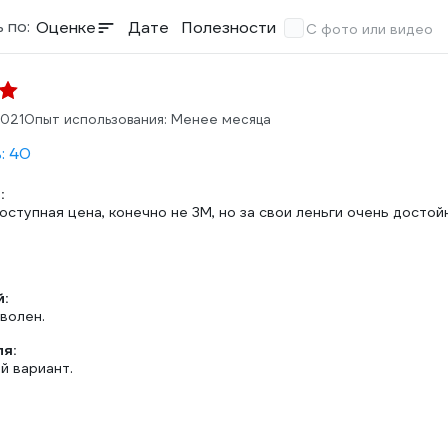
 по:
Оценке
Дате
Полезности
С фото или видео
2021
Опыт использования: Менее месяца
: 40
:
оступная цена, конечно не 3М, но за свои леньги очень достой
:
волен.
ля:
й вариант.