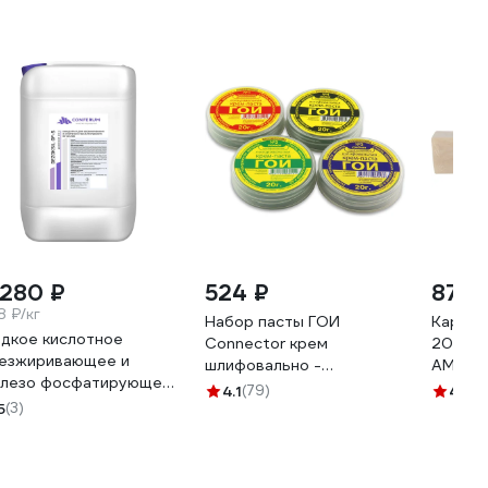
 280 ₽
524 ₽
877 
8 ₽/кг
Набор пасты ГОИ
Каранд
дкое кислотное
Connector крем
203х35
езжиривающее и
шлифовально -
АМ170
лезо фосфатирующее
полировальный № 1, 2, 3, 4
4.1
(79)
4.8
(3
едство КОНФЕРУМ
5
(3)
NКP-GOI 4*20
зоксил-оф-с
нцентрат 1915/1