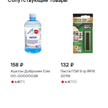
Сопутствующие товары
158 ₽
132 ₽
Ацетон Доброхим 0,4л
Паста ГОИ 9 гр IRFIX
00-00000028
20119
4.8
(51)
4.9
(132)