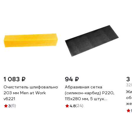
1 083 ₽
94 ₽
3
32
Очиститель шлифовальной ленты
Абразивная сетка
Жи
203 мм Men at Work
(силикон-карбид) P220,
об
v6221
115х280 мм, 5 штук
же
BRUSHTEX 3000220
3
(6)
4.8
(24)
ср
Де
ко