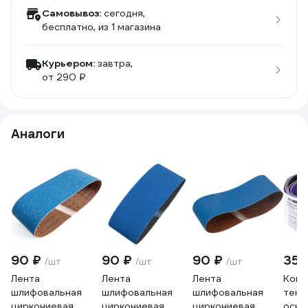
Самовывоз:
сегодня,
бесплатно
, из 1 магазина
Курьером:
завтра,
от 290 ₽
Аналоги
90 ₽
90 ₽
90 ₽
350
/шт
/шт
/шт
Лента
Лента
Лента
Комп
шлифовальная
шлифовальная
шлифовальная
текс
циркониевая
циркониевая
циркониевая
осно