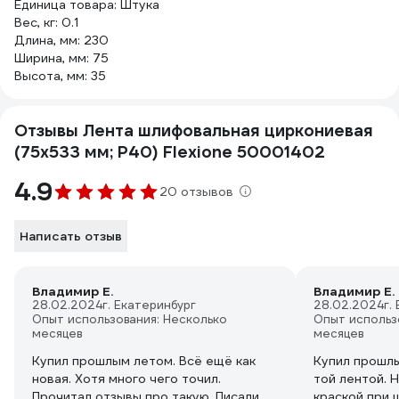
Единица товара: Штука
Вес, кг: 0.1
Длина, мм: 230
Ширина, мм: 75
Высота, мм: 35
Отзывы Лента шлифовальная циркониевая
(75x533 мм; Р40) Flexione 50001402
4.9
20 отзывов
Написать отзыв
Владимир Е.
Владимир Е.
28.02.2024
г. Екатеринбург
28.02.2024
г.
Опыт использования: Несколько
Опыт использ
месяцев
месяцев
Купил прошлым летом. Всё ещё как
Купил прошлы
новая. Хотя много чего точил.
той лентой. Н
Прочитал отзывы про такую. Писали
краской при 