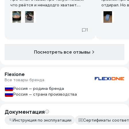
что рвётся и ненадодго хватает.
отдирал. Но 
Поэтому я её долго не гоняю, чтобы
что алюминев
не перегреть и сильно не давлю.
очистил. Сно
Слежу за процессом. Поэтому всё
Лента очень 
ещё в отличном состоянии лента.
всё что можн
1
Посмотреть все отзывы
Flexione
Все товары бренда
Россия — родина бренда
Россия — страна производства
Документация
Инструкция по эксплуатации
Сертификаты соответ