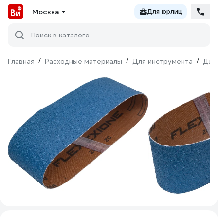
Москва
Для юрлиц
Поиск в каталоге
Главная
/
Расходные материалы
/
Для инструмента
/
Для