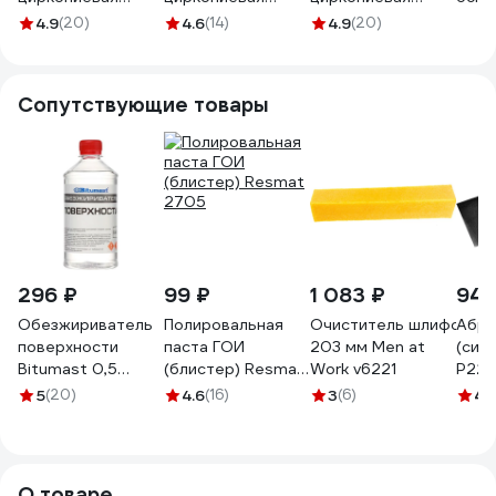
(75x533 мм; Р60)
(75x457 мм; Р40)
(75x533 мм; Р80)
CE82
4.9
(20)
4.6
(14)
4.9
(20)
Flexione 50001412
Flexione
Flexione
мм P
50001352
50001422
(2шт
Сопутствующие товары
296 ₽
99 ₽
1 083 ₽
94 
Обезжириватель
Полировальная
Очиститель шлифоваль
Абра
поверхности
паста ГОИ
203 мм Men at
(сил
Bitumast 0,5
(блистер) Resmat
Work v6221
P220
л/0,35 кг
2705
5 шт
5
(20)
4.6
(16)
3
(6)
4.
4607952901131
300
О товаре