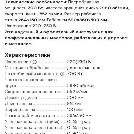
Технические особенности:
Потребляемая
мощность
700 Вт
, частота вращения диска
2980 об/мин
,
скорость ленты
552 м/мин
. Размер рабочего
стола
264x150 мм
. Габариты
590x360x509 мм
.
Напряжение 220–230 В.
Это надёжный и эффективный инструмент для
профессиональных мастеров, работающих с деревом
и металлом.
Характеристики
Напряжение
220(230) В
Материал обработки
дерево, металл
Потребляемая мощность
700 Вт
Частота вращения шлиф.
круга
2980 об/мин
Скорость движения ленты
552 м/мин
Диаметр диска
200 мм
Длина ленты
914 мм
Ширина ленты
100 мм
Размер рабочего стола
264x150 мм
Угол наклона стола (диск)
0-45° град
Угол наклона стола (лента)
0-45° град
Угол наклона ленты
0-90° град