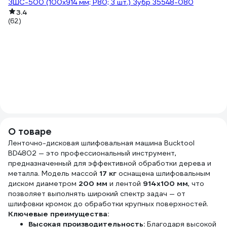
ЗШС-500 (100х914 мм; Р80; 3 шт.) Зубр 35548-080
3.4
(62)
1
Оп
О товаре
Ленточно-дисковая шлифовальная машина Bucktool
BD4802 — это профессиональный инструмент,
предназначенный для эффективной обработки дерева и
металла. Модель массой
17 кг
оснащена шлифовальным
диском диаметром
200 мм
и лентой
914x100 мм
, что
позволяет выполнять широкий спектр задач — от
шлифовки кромок до обработки крупных поверхностей.
Ключевые преимущества:
Высокая производительность:
Благодаря высокой