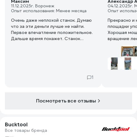
Максим
Александр А
11.12.2025
г. Воронеж
04.12.2025
г. 
Опыт использования: Менее месяца
Опыт использ
Очень даже неплохой станок. Думаю
Прекрасно и 
что за эти деньги лучше не найти.
площадки упо
Первое впечатление положительное.
Хорошая мощ
Дальше время покажет. Станок
вращение лен
понравился, пока о покупке не жалею
Шлифовальны
совершенно.
хорошо, зерн
что располож
верхней част
фронта так и 
предусмотрел
1
Посмотреть все отзывы
Bucktool
Все товары бренда