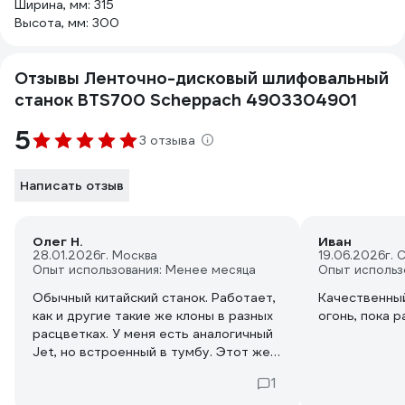
Ширина, мм: 315
Высота, мм: 300
Отзывы Ленточно-дисковый шлифовальный
станок BTS700 Scheppach 4903304901
5
3 отзыва
Написать отзыв
Олег Н.
Иван
28.01.2026
г. Москва
19.06.2026
г. 
Опыт использования: Менее месяца
Опыт использ
Обычный китайский станок. Работает,
Качественный
как и другие такие же клоны в разных
огонь, пока 
расцветках. У меня есть аналогичный
Jet, но встроенный в тумбу. Этот же
купил, чтобы брать с собой на
1
выездные работы, где бывает нужно