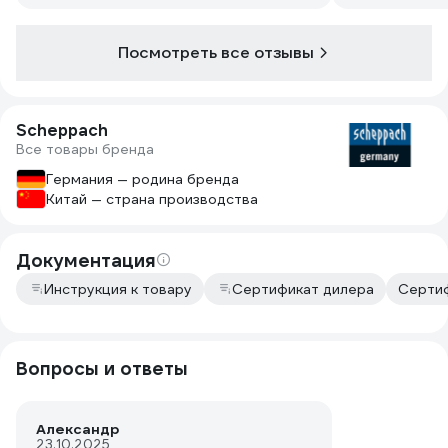
иногда что-то подшлифовать. Лента в
комплекте склеена хорошо, удара при
прохождении склейки не чувствуется.
Посмотреть все отзывы
Со своей задачей справляется.
Рекомендую. Для очистки ленты
использую засохший силикон. Сколько
прослужат подшипники, пока не
Scheppach
загудят, не знаю, слишком мало еще
Все товары бренда
станок в работе
Германия — родина бренда
Китай — страна производства
Документация
Инструкция к товару
Сертификат дилера
Сертиф
Вопросы и ответы
Александр
23.10.2025