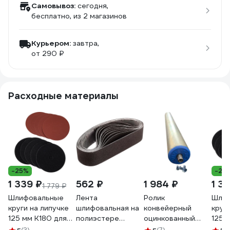
Самовывоз:
сегодня,
бесплатно
, из 2 магазинов
Курьером:
завтра,
от 290 ₽
Расходные материалы
-25%
-25
1 339 ₽
562 ₽
1 984 ₽
1 31
1 779 ₽
Шлифовальные
Лента
Ролик
Шлиф
круги на липучке
шлифовальная на
конвейерный
круг
125 мм K180 для
полиэстере
оцинкованный
125 
ленточно-
SUNMIGHT S181,
рк51x300 ООО
лент