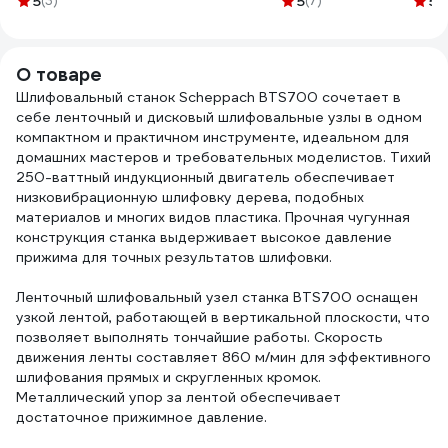
5
(3)
5
(7)
5
(
шлифовального
карбид кремния,
СЗЦМ 00-
шлиф
станка (5 шт.)
25 мм х 762 мм,
00000507
стан
Scheppach
P180, 5 шт
шт.)
О товаре
3903301706
4673761446644
3903
Шлифовальный станок Scheppach BTS700 сочетает в
себе ленточный и дисковый шлифовальные узлы в одном
компактном и практичном инструменте, идеальном для
домашних мастеров и требовательных моделистов. Тихий
250-ваттный индукционный двигатель обеспечивает
низковибрационную шлифовку дерева, подобных
материалов и многих видов пластика. Прочная чугунная
конструкция станка выдерживает высокое давление
прижима для точных результатов шлифовки.
Ленточный шлифовальный узел станка BTS700 оснащен
узкой лентой, работающей в вертикальной плоскости, что
позволяет выполнять тончайшие работы. Скорость
движения ленты составляет 860 м/мин для эффективного
шлифования прямых и скругленных кромок.
Металлический упор за лентой обеспечивает
достаточное прижимное давление.