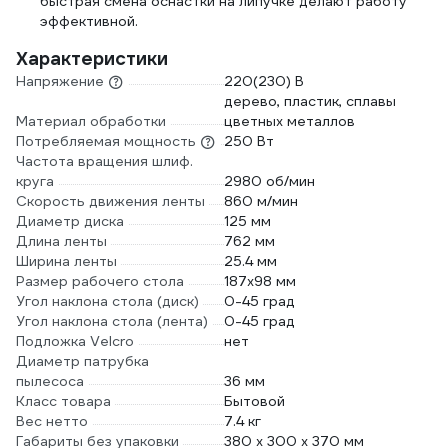
быстрая смена оснастки на липучке делают работу
эффективной.
Характеристики
Напряжение
220(230) В
дерево, пластик, сплавы
Материал обработки
цветных металлов
Потребляемая мощность
250 Вт
Частота вращения шлиф.
круга
2980 об/мин
Скорость движения ленты
860 м/мин
Диаметр диска
125 мм
Длина ленты
762 мм
Ширина ленты
25.4 мм
Размер рабочего стола
187х98 мм
Угол наклона стола (диск)
0-45 град
Угол наклона стола (лента)
0-45 град
Подложка Velcro
нет
Диаметр патрубка
пылесоса
36 мм
Класс товара
Бытовой
Вес нетто
7.4 кг
Габариты без упаковки
380 х 300 х 370 мм