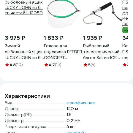
-28
3 975 ₽
1 833 ₽
1 935 ₽
340
Зимний
Голова для
Рыболовный
Кату
рыболовный ящик
подсачека FEEDER
телескопический
FISHING S
LUCKY JOHN из 6-
CONCEPT
багор Salmo ICE
пере
ти частей LJ2050
35х35см, леска
GAFF 62 ZG-62
фрикц
4.8
(10)
4.7
(15)
5
(4)
3
(
FC3535-025LN
метал
леск
142-
Характеристики
Вид
монофильная
Длина
120 м
Диаметр(PE)
1.5
Диаметр
0.2 мм
Разрывная нагрузка
4 кг
Цвет
зеленый