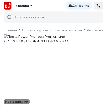
Москва
Для юрлиц
Поиск в каталоге
Главная
/
Спорт и туризм
/
Охота и рыбалка
/
Рыболовны
Нет в наличии