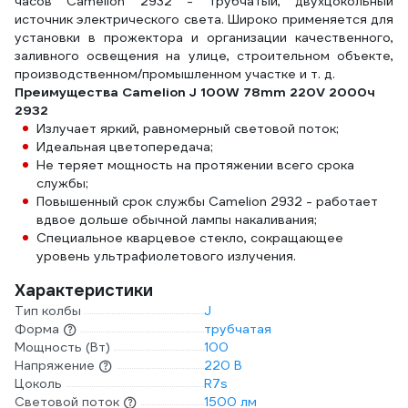
часов Camelion 2932 - трубчатый, двухцокольный
источник электрического света. Широко применяется для
установки в прожектора и организации качественного,
заливного освещения на улице, строительном объекте,
производственном/промышленном участке и т. д.
Преимущества Camelion J 100W 78mm 220V 2000ч
2932
Излучает яркий, равномерный световой поток;
Идеальная цветопередача;
Не теряет мощность на протяжении всего срока
службы;
Повышенный срок службы Camelion 2932 - работает
вдвое дольше обычной лампы накаливания;
Специальное кварцевое стекло, сокращающее
уровень ультрафиолетового излучения.
Характеристики
Тип колбы
J
Форма
трубчатая
Мощность (Вт)
100
Напряжение
220 В
Цоколь
R7s
Световой поток
1500 лм