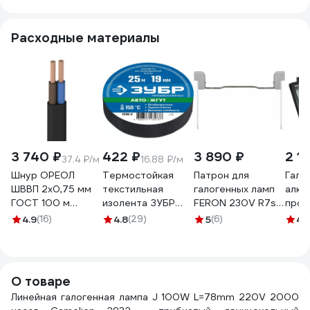
605368
Расходные материалы
3 740 ₽
422 ₽
3 890 ₽
2 1
37.4 ₽/м
16.88 ₽/м
Шнур ОРЕОЛ
Термостойкая
Патрон для
Гало
ШВВП 2х0,75 мм
текстильная
галогенных ламп
алюм
ГОСТ 100 м
изолента ЗУБР
FERON 230V R7s
прож
черный 00-
Авто-Жгут 19 мм х
J189/1000W, LH41
SAM
4.9
(16)
4.8
(29)
5
(6)
4.
00002304
25 м 1236-2
20шт в упаковке
Вт i
22316
059
О товаре
Линейная галогенная лампа J 100W L=78mm 220V 2000