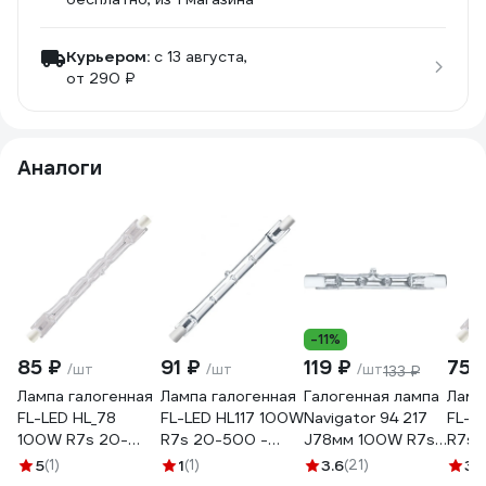
Курьером:
c 13 августа,
от 290 ₽
Аналоги
-11%
85 ₽
91 ₽
119 ₽
75 
/шт
/шт
/шт
133 ₽
Лампа галогенная
Лампа галогенная
Галогенная лампа
Ламп
FL-LED HL_78
FL-LED HL117 100W
Navigator 94 217
FL-L
100W R7s 20-
R7s 20-500 -
J78мм 100W R7s
R7s 
500 -
FOTON_LIGHTING
230V 2000h
FOTO
5
(1)
1
(1)
3.6
(21)
3
(
FOTON_LIGHTING
605382
94217
6053