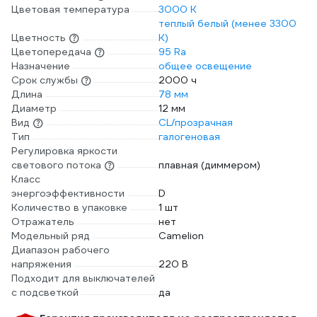
Цветовая температура
3000 К
теплый белый (менее 3300
Цветность
К)
Цветопередача
95 Ra
Назначение
общее освещение
Срок службы
2000 ч
Длина
78 мм
Диаметр
12 мм
Вид
CL/прозрачная
Тип
галогеновая
Регулировка яркости
светового потока
плавная (диммером)
Класс
энергоэффективности
D
Количество в упаковке
1 шт
Отражатель
нет
Модельный ряд
Camelion
Диапазон рабочего
напряжения
220 В
Подходит для выключателей
с подсветкой
да