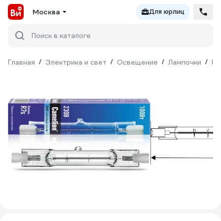
Москва
Для юрлиц
Поиск в каталоге
Главная
/
Электрика и свет
/
Освещение
/
Лампочки
/
Га