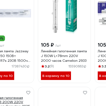
8%
105 ₽
10
/шт
/шт
ая лампа Jazzway
Линейная галогенная лампа
Лине
150 150Вт
J 150W L=78mm 220V
J 1
 R7s 230В 1500ч
2000 часов Camelion 2933
2000
3.2
(9)
3.
17387430
15590663
ну по 10
В корзину по 10
В к