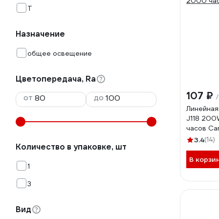
Т
Назначение
общее освещение
Цветопередача, Ra
107 ₽
от
до
Линейная
J118 20
часов Ca
3.4
(14)
Количество в упаковке, шт
В корзи
1
3
Вид