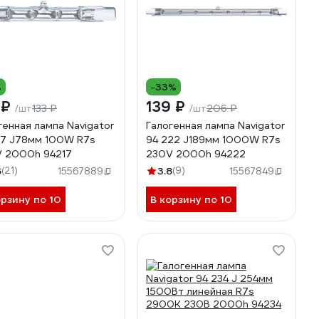
%
-33%
 ₽
139 ₽
133 ₽
206 ₽
/шт
/шт
генная лампа Navigator
Галогенная лампа Navigator
17 J78мм 100W R7s
94 222 J189мм 1000W R7s
 2000h 94217
230V 2000h 94222
6
(21)
3.8
(9)
15567889
15567849
орзину по 10
В корзину по 10