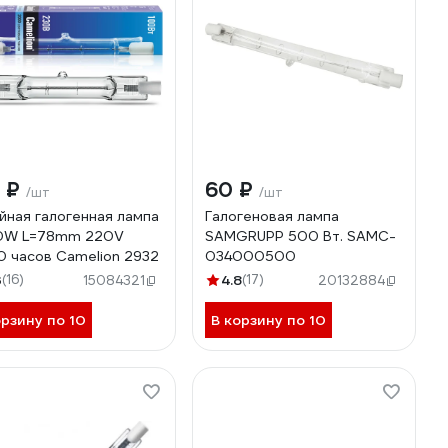
5 ₽
60 ₽
/шт
/шт
йная галогенная лампа
Галогеновая лампа
00W L=78mm 220V
SAMGRUPP 500 Вт. SAMC-
 часов Camelion 2932
034000500
3
(16)
4.8
(17)
15084321
20132884
орзину по 10
В корзину по 10