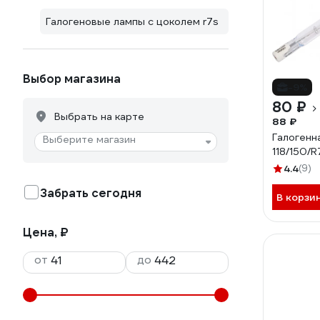
Галогеновые лампы с цоколем r7s
Выбор магазина
-9%
80 ₽
Выбрать на карте
88 ₽
Галогенна
Выберите магазин
118/150/
4.4
(9)
Забрать сегодня
В корзи
Цена, ₽
от
до