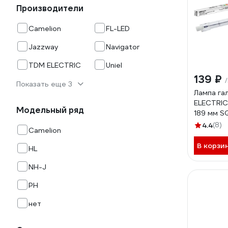
Производители
Camelion
FL-LED
Jazzway
Navigator
TDM ELECTRIC
Uniel
139 ₽
Показать еще 3
Лампа га
ELECTRIC
Модельный ряд
189 мм 
4.4
(8)
Camelion
В корзи
HL
NH-J
PH
нет