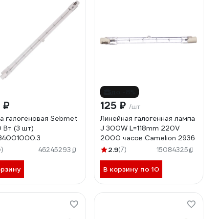
до -8%
 ₽
125 ₽
/шт
а галогеновая Sebmet
Линейная галогенная лампа
 Вт (3 шт)
J 300W L=118mm 220V
34001000.3
2000 часов Camelion 2936
5)
2.9
(7)
46245293
15084325
орзину
В корзину по 10