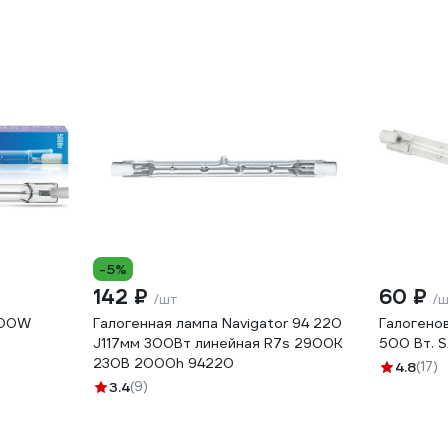
-5%
142 ₽
60 ₽
/шт
/
500W
Галогенная лампа Navigator 94 220
Галогено
J117мм 300Вт линейная R7s 2900К
500 Вт.
230В 2000h 94220
4.8
(17)
3.4
(9)