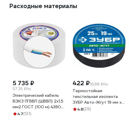
Расходные материалы
5 735 ₽
422 ₽
16.88 ₽/м
57.35 ₽/м
Термостойкая
Электрический кабель
текстильная изолента
ВЭКЗ ПГВВП (ШВВП) 2x1,5
ЗУБР Авто-Жгут 19 мм х
мм2 ГОСТ (100 м) 43805
25 м 1236-2
4.8
(29)
VEKZ00037
4.7
(121)