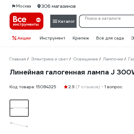
306 магазинов
Москва
Каталог
Акции
Инструмент
Крепеж
Всё для сада
Э
Главная
Электрика и свет
Освещение
Лампочки
Га
/
/
/
/
Линейная галогенная лампа J 300
Код товара:
15084325
2.9
(7 отзывов)
1 вопрос