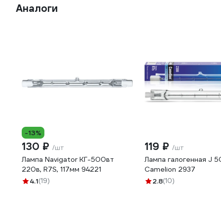
Аналоги
-13%
130 ₽
119 ₽
/шт
/шт
Лампа Navigator КГ-500вт
Лампа галогенная J 
220в, R7S, 117мм 94221
Camelion 2937
4.1
(19)
2.8
(10)