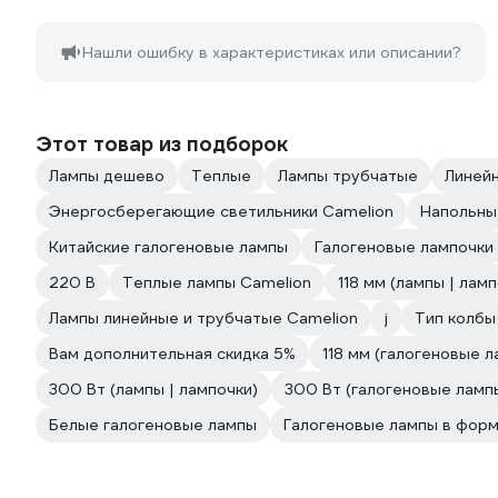
Нашли ошибку в характеристиках или описании?
Этот товар из подборок
Лампы дешево
Теплые
Лампы трубчатые
Линей
Энергосберегающие светильники Camelion
Напольны
Китайские галогеновые лампы
Галогеновые лампочки
220 В
Теплые лампы Camelion
118 мм (лампы | ламп
Лампы линейные и трубчатые Camelion
j
Тип колбы 
Вам дополнительная скидка 5%
118 мм (галогеновые л
300 Вт (лампы | лампочки)
300 Вт (галогеновые ламп
Белые галогеновые лампы
Галогеновые лампы в фор