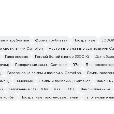
ные и трубчатые
Форма трубчатая
Прозрачные
3000
е светильники Camelion
Настенные уличные светильники Ca
Галогеновые
Теплый белый (менее 3300 К)
Для обще
очки)
Прозрачные лампы Camelion
R7s
Для прожектор
j
Галогеновые лампы и лампочки Camelion
Лампы галоген
ампы)
Линейные
Лампы и лампочки j Camelion
Лампы R7
ы)
Галогенные r7s 300w
R7s 300 Вт
Лампы линейные
ме колбы
Прозрачные галогеновые лампы
Галогеновые ла