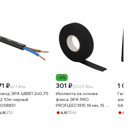
-5%
71 ₽
301 ₽
1 011
47.1 ₽/м
20.07 ₽/м
овод ЭРА ШВВП 2x0,75
Изолента на основе
Галоге
2 10м черный
флиса ЭРА PRO
алюмин
058851
PROFLEEC1915 19 мм, 15 м,
SAMGRU
0,3 мм, черная Б0057181
SAMC-
4.6
(25)
4.6
(104)
4.5
(4