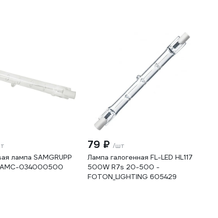
79 ₽
шт
/шт
вая лампа SAMGRUPP
Лампа галогенная FL-LED HL117
 SAMC-034000500
500W R7s 20-500 -
FOTON_LIGHTING 605429