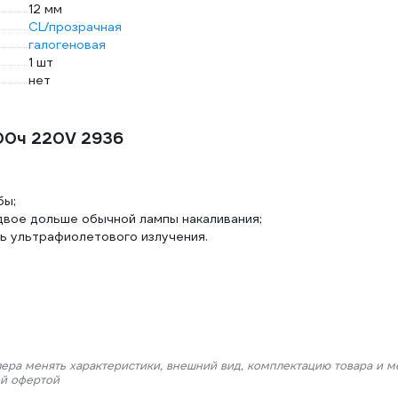
12 мм
CL/прозрачная
галогеновая
1 шт
нет
00ч 220V 2936
бы;
двое дольше обычной лампы накаливания;
ь ультрафиолетового излучения.
лера менять характеристики, внешний вид, комплектацию товара и м
ой офертой