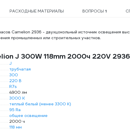
РАСХОДНЫЕ МАТЕРИАЛЫ
ВОПРОСЫ
1
С
асов Camelion 2936 - двухцокольный источник освещения вы
щения промышленных или строительных участков.
elion J 300W 118mm 2000ч 220V 2936
J
трубчатая
300
220 В
R7s
4900 лм
3000 К
теплый белый (менее 3300 К)
95 Ra
общее освещение
2000 ч
118 мм