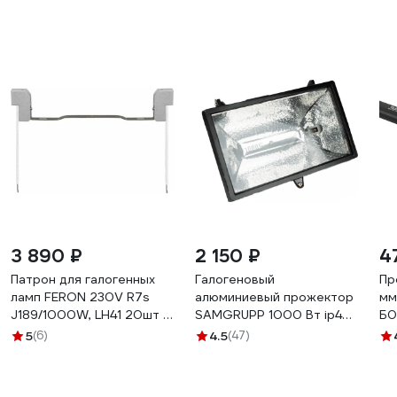
3 890 ₽
2 150 ₽
4
Патрон для галогенных
Галогеновый
Пр
ламп FERON 230V R7s
алюминиевый прожектор
мм
J189/1000W, LH41 20шт в
SAMGRUPP 1000 Вт ip44
Б0
упаковке 22316
SAMC-059001000
5
(6)
4.5
(47)